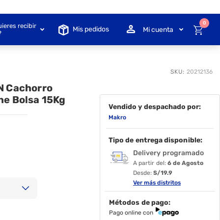
0
ieres recibir
Mis pedidos
Mi cuenta
?
SKU:
20212136
N Cachorro
he Bolsa 15Kg
Vendido y despachado por:
Makro
Tipo de entrega disponible:
Delivery programado
A partir del:
6 de Agosto
Desde:
S/19.9
Ver más distritos
Métodos de pago:
Pago online con