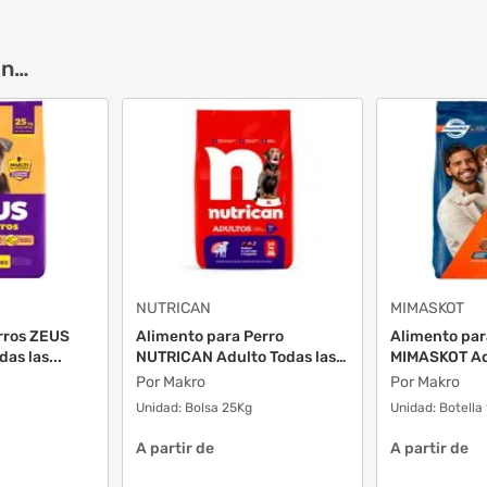
on…
NUTRICAN
MIMASKOT
rros ZEUS
Alimento para Perro
Alimento par
as las...
NUTRICAN Adulto Todas las
MIMASKOT Ad
...
y...
Por Makro
Por Makro
Unidad:
Bolsa 25Kg
Unidad:
Botella
A partir de
A partir de