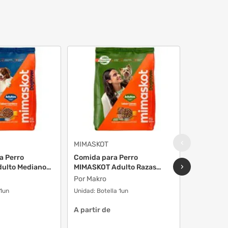
‹
MIMASKOT
RICOCAN
a Perro
Comida para Perro
Alimento 
›
ulto Medianos
MIMASKOT Adulto Razas
RICOCAN 
pequeñ...
Pequeños .
Por Makro
Por Makro
 1un
Unidad:
Botella 1un
Unidad:
Bols
A partir de
A partir d