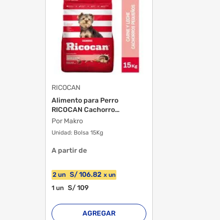
Tamaño De La Raza
Advertencias De Almacenamiento
Contenido Neto
RICOCAN
Alimento para Perro
RICOCAN Cachorro
Pequeños ...
Por Makro
Advertencias De Consumo
Unidad:
Bolsa 15Kg
A partir de
S/
106
.82
2
un
x
un
S/
109
1
un
AGREGAR