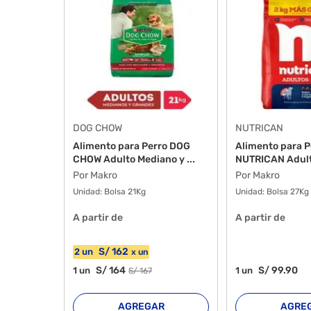
DOG CHOW
NUTRICAN
Alimento para Perro DOG
Alimento para P
CHOW Adulto Mediano y ...
NUTRICAN Adult
las...
Por Makro
Por Makro
Unidad:
Bolsa 21Kg
Unidad:
Bolsa 27Kg
A partir de
A partir de
S/
162
2
un
x
un
S/
164
S/
99
.90
1
un
1
un
S/
167
AGREGAR
AGRE