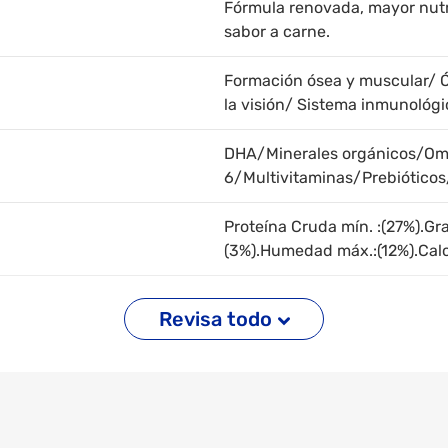
Fórmula renovada, mayor nut
sabor a carne.
Formación ósea y muscular/ Ó
la visión/ Sistema inmunológi
DHA/Minerales orgánicos/O
6/Multivitaminas/Prebióticos
Proteína Cruda mín. :(27%).Gr
(3%).Humedad máx.:(12%).Calci
La informacion brindada es ref
Revisa todo
dependiendo de la edad y pes
1/2 a 1 taza Más de 2.5kg de p
100gr de alimento aproximad
Carne Y Leche