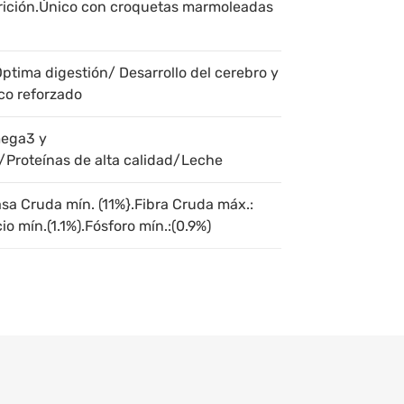
rición.Único con croquetas marmoleadas
ptima digestión/ Desarrollo del cerebro y
co reforzado
mega3 y
/Proteínas de alta calidad/Leche
asa Cruda mín. (11%}.Fibra Cruda máx.:
o mín.(1.1%).Fósforo mín.:(0.9%)
erencial. La ración diaria puede variar
o de tu mascota. Hasta 2.5kg de peso:
eso: 1 a 2 tazas *Una taza equivale a
amente.