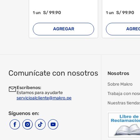
S/
99
.90
S/
99
.90
1
un
1
un
AGREGAR
AGRE
Comunícate con nosotros
Nosotros
Sobre Makro
Escríbenos:
Estamos para ayudarte
Trabaja con nos
servicioalcliente@makro.pe
Nuestras tienda
Síguenos en: