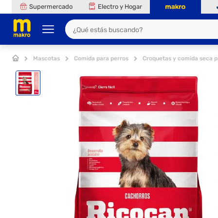
Supermercado
Electro y Hogar
Mascotas
Comida para perros
Croquetas y comida seca p