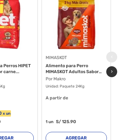
‹
MIMASKOT
ZEUS
a Perros HIPET
Alimento para Perro
Alimento 
›
r carne...
MIMASKOT Adultos Sabor
Adulto Sa
Car...
Por Makro
Por Makro
5Kg
Unidad:
Paquete 24Kg
Unidad:
Bol
A partir de
A partir d
0
S/
9
3
un
x
un
0
S/
125
.90
S/
9
1
un
1
un
REGAR
AGREGAR