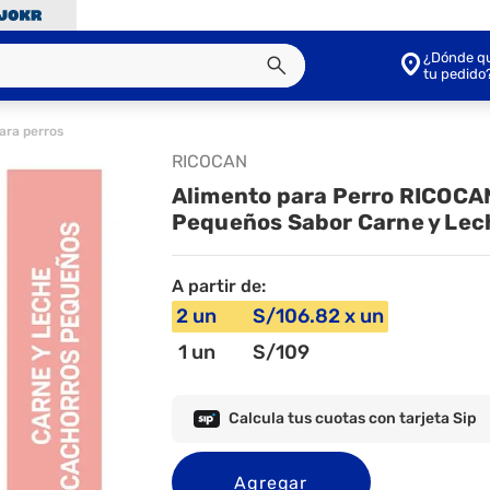
¿Dónde qu
tu pedido
ara perros
RICOCAN
Alimento para Perro RICOCA
Pequeños Sabor Carne y Lec
A partir de:
2
un
S/
106
.82
x
un
1
un
S/
109
Calcula tus cuotas con tarjeta Sip
Agregar