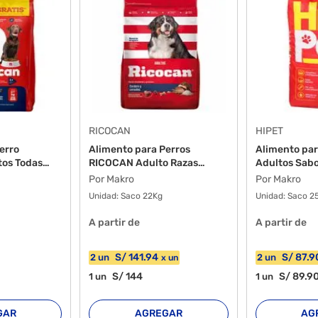
RICOCAN
HIPET
erro
Alimento para Perros
Alimento par
os Todas
RICOCAN Adulto Razas
Adultos Sabo
medi...
Por Makro
Por Makro
Unidad:
Saco 22Kg
Unidad:
Saco 2
A partir de
A partir de
S/
141
.94
S/
87
.9
2
un
2
un
x
un
S/
144
S/
89
.9
1
un
1
un
GAR
AGREGAR
AG