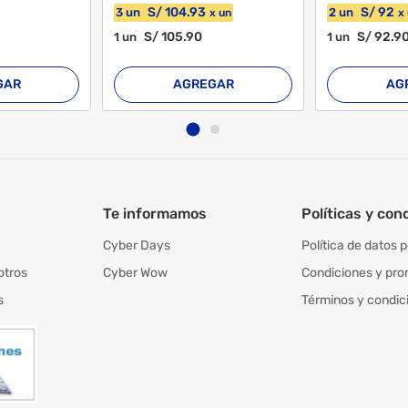
S/
104
.93
S/
92
3
un
2
un
x
un
x
S/
105
.90
S/
92
.9
1
un
1
un
GAR
AGREGAR
AG
Te informamos
Políticas y con
Cyber Days
Política de datos 
otros
Cyber Wow
Condiciones y pr
s
Términos y condic