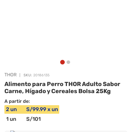
THOR
|
SKU:
20186135
Alimento para Perro THOR Adulto Sabor
Carne, Hígado y Cereales Bolsa 25Kg
A partir de:
2
un
S/
99
.99
x
un
1
un
S/
101