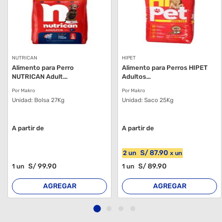
NUTRICAN
HIPET
Alimento para Perro
Alimento para Perros HIPET
NUTRICAN Adult...
Adultos...
Por Makro
Por Makro
Unidad:
Bolsa 27Kg
Unidad:
Saco 25Kg
A partir de
A partir de
S/
87
.90
2
un
x
un
S/
99
.90
S/
89
.90
1
un
1
un
AGREGAR
AGREGAR