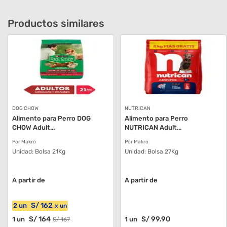
Productos similares
DOG CHOW
NUTRICAN
Alimento para Perro DOG
Alimento para Perro
CHOW Adult...
NUTRICAN Adult...
Por Makro
Por Makro
Unidad:
Bolsa 21Kg
Unidad:
Bolsa 27Kg
A partir de
A partir de
S/
162
2
un
x
un
S/
164
S/
99
.90
1
un
1
un
S/
167