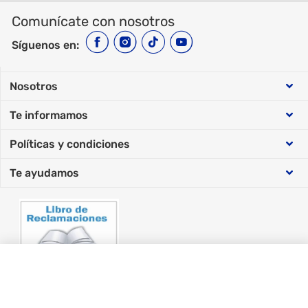
Comunícate con nosotros
Síguenos en:
Nosotros
Te informamos
Sobre Makro
Políticas y condiciones
Cyber Days
Trabaja con nosotros
Te ayudamos
Política de datos personales
Cyber Wow
Nuestras tiendas
Facturación Electrónica
Condiciones y promociones
Términos y condiciones
Razón Social: Makro Supermayorista S.A.
RUC: 20492092313