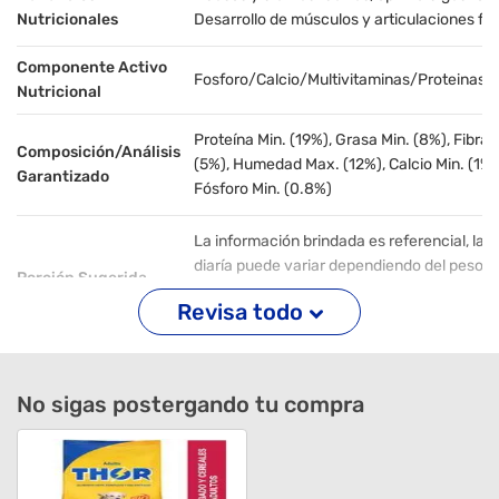
Nutricionales
Desarrollo de músculos y articulaciones fu
Componente Activo
Fosforo/Calcio/Multivitaminas/Proteinas/
Nutricional
Proteína Min. (19%), Grasa Min. (8%), Fibra
Composición/Análisis
(5%), Humedad Max. (12%), Calcio Min. (1%)
Garantizado
Fósforo Min. (0.8%)
La información brindada es referencial, la 
diaría puede variar dependiendo del peso y
Porción Sugerida
condición de su mascota, Si tiene dudas, c
Revisa todo
con su médico veterinario.
Sabor
Carne, Higado Y Cereales
No sigas postergando tu compra
Tamaño De La Raza
Todas las razas
Advertencias De
Almacenar en un lugar limpio, seco y fresco
Almacenamiento