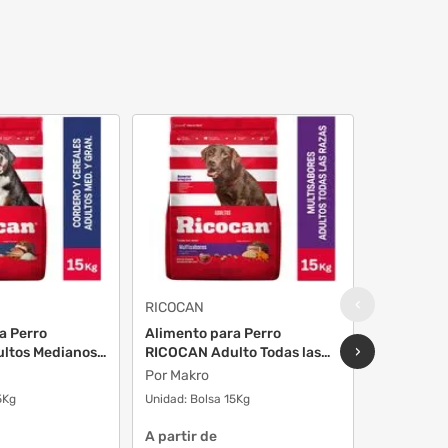
‹
RICOCAN
DOG CHO
a Perro
Alimento para Perro
Alimento 
›
ltos Medianos
RICOCAN Adulto Todas las
CHOW Adult
R...
Por Makro
Por Makro
5Kg
Unidad:
Bolsa 15Kg
Unidad:
Bol
A partir de
A partir d