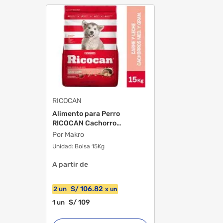
Tamaño De La Raza
Advertencias De Almacenamiento
Contenido Neto
RICOCAN
Alimento para Perro
RICOCAN Cachorro
Advertencias De Consumo
Medianos ...
Por Makro
Unidad:
Bolsa 15Kg
A partir de
S/
106
.82
2
un
x
un
S/
109
1
un