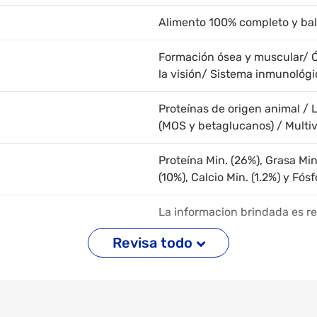
Alimento 100% completo y ba
Formación ósea y muscular/ Ó
la visión/ Sistema inmunológi
Proteínas de origen animal / 
(MOS y betaglucanos) / Multiv
Proteína Min. (26%), Grasa Mi
(10%), Calcio Min. (1.2%) y Fósf
La informacion brindada es ref
dependiendo de la edad y pes
Revisa todo
1/2 a 1 taza Más de 2.5kg de p
100gr de alimento aproximad
Carne Y Leche