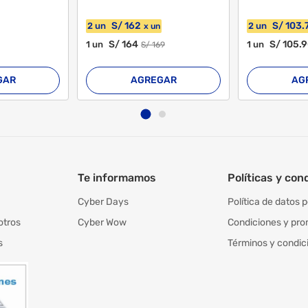
S/
162
S/
103
.
2
un
2
un
x
un
S/
164
S/
105
.
1
un
1
un
S/
169
GAR
AGREGAR
AG
Te informamos
Políticas y con
Cyber Days
Política de datos 
otros
Cyber Wow
Condiciones y pr
s
Términos y condic