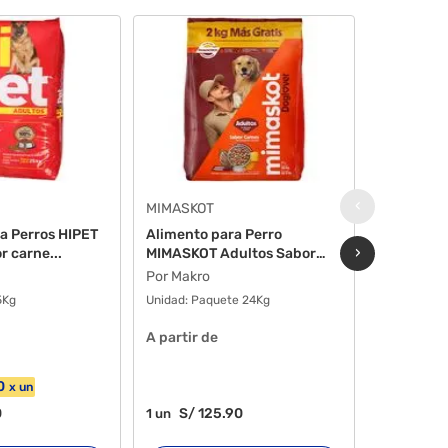
‹
MIMASKOT
ZEUS
a Perros HIPET
Alimento para Perro
Alimento 
›
r carne...
MIMASKOT Adultos Sabor
Adulto Sa
Car...
Por Makro
Por Makro
5Kg
Unidad:
Paquete 24Kg
Unidad:
Bol
A partir de
A partir d
0
S/
9
3
un
x
un
0
S/
125
.90
S/
9
1
un
1
un