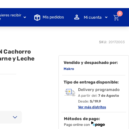
0
ieres recibir
Mis pedidos
Mi cuenta
?
SKU:
20172003
N Cachorro
arne y Leche
Vendido y despachado por:
Makro
Tipo de entrega disponible:
Delivery programado
A partir del:
7 de Agosto
Desde:
S/19.9
Ver más distritos
Métodos de pago:
Pago online con