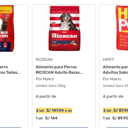
RICOCAN
HIPET
erro
Alimento para Perros
Alimento par
os Todas
RICOCAN Adulto Razas
Adultos Sabo
medi...
Por Makro
Por Makro
Unidad:
Saco 22Kg
Unidad:
Saco 2
A partir de
A partir de
S/
141
.94
S/
87
.9
2
un
2
un
x
un
S/
144
S/
89
.9
1
un
1
un