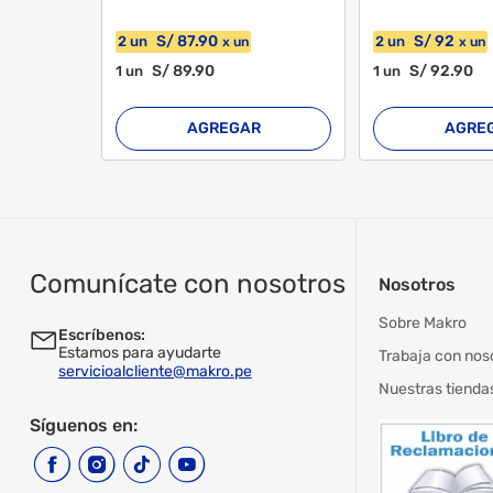
S/
87
.90
S/
92
2
un
2
un
x
un
x
un
S/
89
.90
S/
92
.90
1
un
1
un
AGREGAR
AGRE
Comunícate con nosotros
Nosotros
Sobre Makro
Escríbenos:
Estamos para ayudarte
Trabaja con nos
servicioalcliente@makro.pe
Nuestras tienda
Síguenos en: