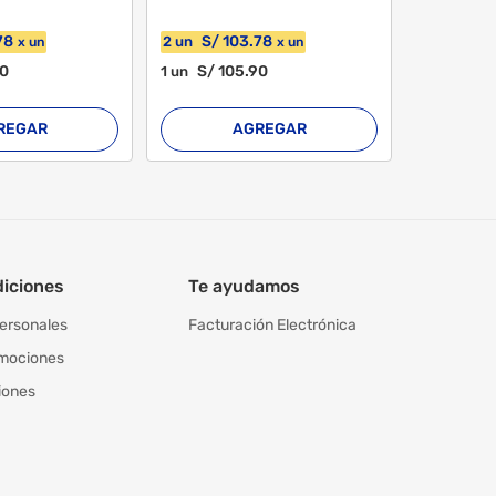
78
S/
103
.78
2
un
x
un
x
un
90
S/
105
.90
S/
8
1
un
1
un
REGAR
AGREGAR
diciones
Te ayudamos
personales
Facturación Electrónica
omociones
iones