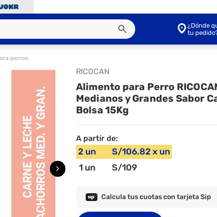
¿Dónde qu
tu pedido
ara perros
RICOCAN
Alimento para Perro RICOCA
Medianos y Grandes Sabor C
Bolsa 15Kg
A partir de:
2
un
S/
106
.82
x
un
1
un
S/
109
Calcula tus cuotas con tarjeta Sip