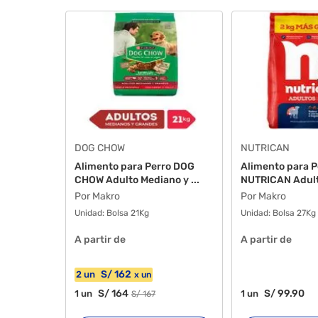
DOG CHOW
NUTRICAN
Alimento para Perro DOG
Alimento para P
CHOW Adulto Mediano y ...
NUTRICAN Adult
las...
Por Makro
Por Makro
Unidad:
Bolsa 21Kg
Unidad:
Bolsa 27Kg
A partir de
A partir de
S/
162
2
un
x
un
S/
164
S/
99
.90
1
un
1
un
S/
167