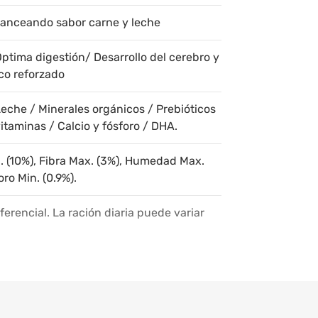
lanceando sabor carne y leche
ptima digestión/ Desarrollo del cerebro y
co reforzado
Leche / Minerales orgánicos / Prebióticos
itaminas / Calcio y fósforo / DHA.
n. (10%), Fibra Max. (3%), Humedad Max.
oro Min. (0.9%).
erencial. La ración diaria puede variar
o de tu mascota. Hasta 2.5kg de peso:
eso: 1 a 2 tazas *Una taza equivale a
amente.