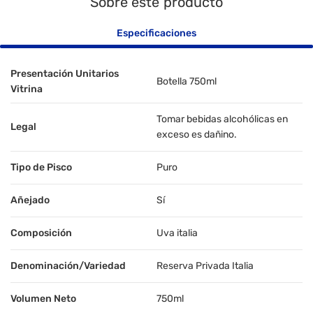
Sobre este producto
Especificaciones
Presentación Unitarios
Botella 750ml
Vitrina
Tomar bebidas alcohólicas en
Legal
exceso es dañino.
Tipo de Pisco
Puro
Añejado
Sí
Composición
Uva italia
Denominación/Variedad
Reserva Privada Italia
Volumen Neto
750ml