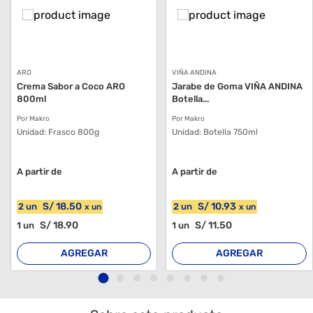
ARO
VIÑA ANDINA
Crema Sabor a Coco ARO
Jarabe de Goma VIÑA ANDINA
800ml
Botella...
Por Makro
Por Makro
Unidad:
Frasco 800g
Unidad:
Botella 750ml
A partir de
A partir de
S/
18
.50
S/
10
.93
2
un
2
un
x
un
x
un
S/
18
.90
S/
11
.50
1
un
1
un
AGREGAR
AGREGAR