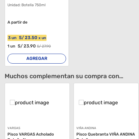
Unidad:
Botella 750ml
A partir de
S/
23
.50
3
un
x
un
S/
23
.90
1
un
S/
27
.90
AGREGAR
Muchos complementan su compra con…
VARGAS
VIÑA ANDINA
Pisco VARGAS Acholado
Pisco Quebranta VIÑA ANDINA