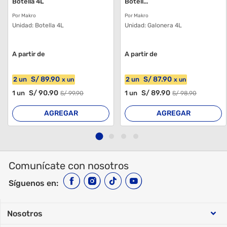
Botella 4L
Botell...
Por Makro
Por Makro
Unidad:
Botella 4L
Unidad:
Galonera 4L
A partir de
A partir de
S/
89
.90
S/
87
.90
2
un
2
un
x
un
x
un
S/
90
.90
S/
89
.90
1
un
1
un
S/
99
.90
S/
98
.90
AGREGAR
AGREGAR
Comunícate con nosotros
Síguenos en:
Nosotros