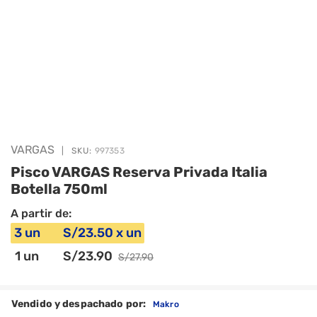
VARGAS
|
SKU:
997353
Pisco VARGAS Reserva Privada Italia
Botella 750ml
A partir de:
3
un
S/
23
.50
x
un
1
un
S/
23
.90
S/
27
.90
Vendido y despachado por:
Makro