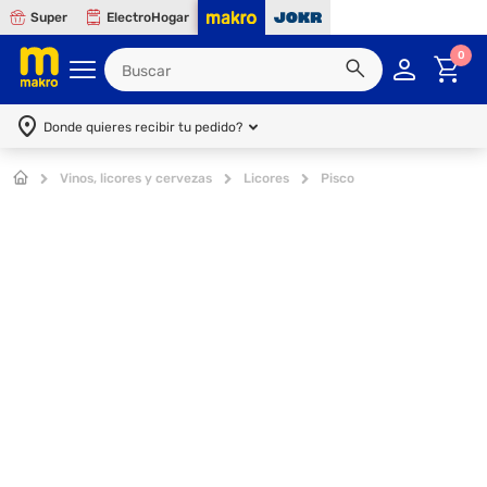
Super
ElectroHogar
0
Donde quieres recibir tu pedido?
Vinos, licores y cervezas
Licores
Pisco