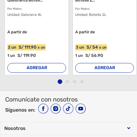
Quebranta Botell...
Botella 2...
Por Makro
Por Makro
Unidad:
Galonera 4L
Unidad:
Botella 2L
A partir de
A partir de
S/
111
.90
S/
54
2
un
3
un
x
un
x
un
S/
119
.90
S/
56
.90
1
un
1
un
AGREGAR
AGREGAR
Comunícate con nosotros
Síguenos en:
Nosotros