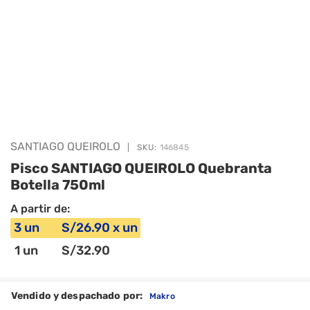
SANTIAGO QUEIROLO
|
SKU:
146845
Pisco SANTIAGO QUEIROLO Quebranta
Botella 750ml
A partir de:
3
un
S/
26
.90
x
un
1
un
S/
32
.90
Vendido y despachado por:
Makro