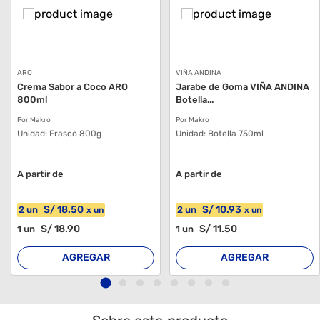
ARO
VIÑA ANDINA
Crema Sabor a Coco ARO
Jarabe de Goma VIÑA ANDINA
800ml
Botella...
Por Makro
Por Makro
Unidad:
Frasco 800g
Unidad:
Botella 750ml
A partir de
A partir de
S/
18
.50
S/
10
.93
2
un
2
un
x
un
x
un
S/
18
.90
S/
11
.50
1
un
1
un
AGREGAR
AGREGAR