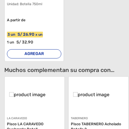
Unidad:
Botella 750ml
A partir de
S/
26
.90
3
un
x
un
S/
32
.90
1
un
AGREGAR
Muchos complementan su compra con…
LA CARAVEDO
TABERNERO
Pisco LA CARAVEDO
Pisco TABERNERO Acholado