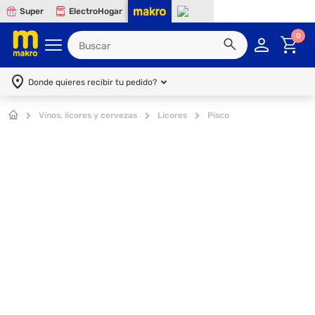
Super
ElectroHogar
0
Donde quieres recibir tu pedido?
Vinos, licores y cervezas
Licores
Pisco