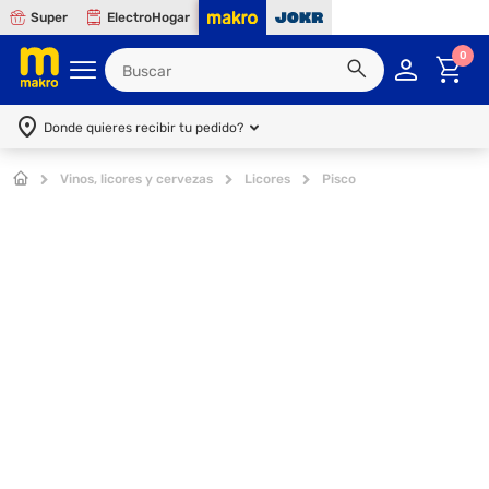
Super
ElectroHogar
0
Donde quieres recibir tu pedido?
Vinos, licores y cervezas
Licores
Pisco