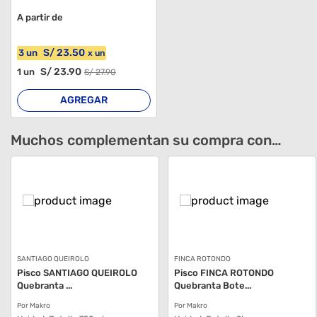
A partir de
S/
23
.50
3
un
x
un
S/
23
.90
1
un
S/
27
.90
AGREGAR
Muchos complementan su compra con…
SANTIAGO QUEIROLO
FINCA ROTONDO
Pisco SANTIAGO QUEIROLO
Pisco FINCA ROTONDO
Quebranta ...
Quebranta Bote...
Por Makro
Por Makro