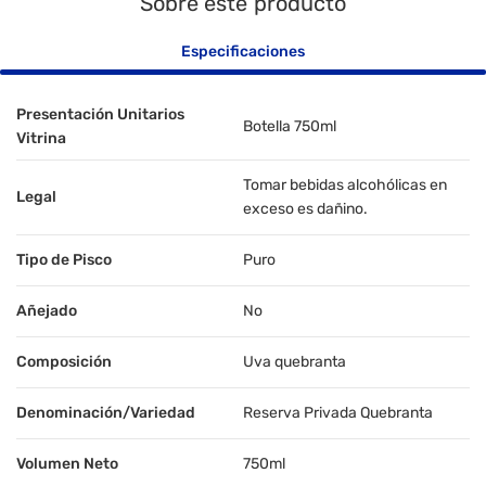
Sobre este producto
Especificaciones
Presentación Unitarios
Botella 750ml
Vitrina
Tomar bebidas alcohólicas en
Legal
exceso es dañino.
Tipo de Pisco
Puro
Añejado
No
Composición
Uva quebranta
Denominación/Variedad
Reserva Privada Quebranta
Volumen Neto
750ml