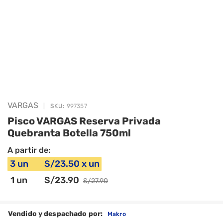
VARGAS
|
SKU:
997357
Pisco VARGAS Reserva Privada
Quebranta Botella 750ml
A partir de:
3
un
S/
23
.50
x
un
1
un
S/
23
.90
S/
27
.90
Vendido y despachado por:
Makro