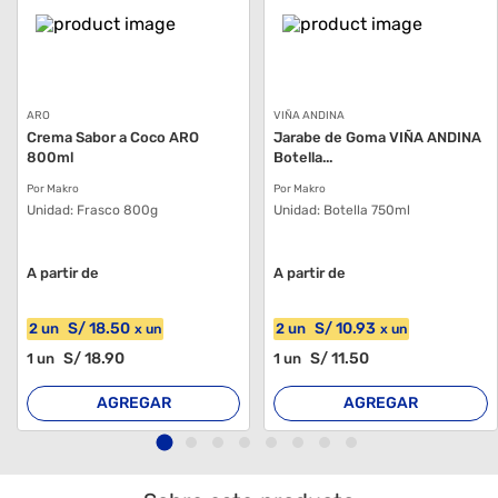
ARO
VIÑA ANDINA
Crema Sabor a Coco ARO
Jarabe de Goma VIÑA ANDINA
800ml
Botella...
Por Makro
Por Makro
Unidad:
Frasco 800g
Unidad:
Botella 750ml
A partir de
A partir de
S/
18
.50
S/
10
.93
2
un
2
un
x
un
x
un
S/
18
.90
S/
11
.50
1
un
1
un
AGREGAR
AGREGAR