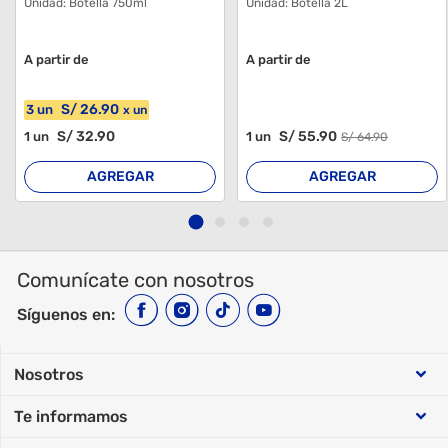
Unidad:
Botella 750ml
Unidad:
Botella 2L
A partir de
A partir de
S/
26
.90
3
un
x
un
S/
32
.90
S/
55
.90
1
un
1
un
S/
64
.90
AGREGAR
AGREGAR
Comunícate con nosotros
Síguenos en:
Nosotros
Te informamos
Sobre Makro