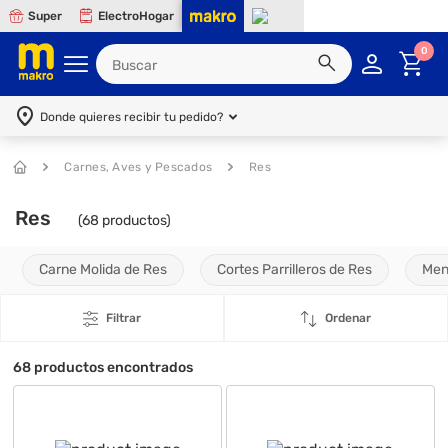
Super
ElectroHogar
0
Donde quieres recibir tu pedido?
Carnes, Aves y Pescados
Res
Res
(
68
productos)
Carne Molida de Res
Cortes Parrilleros de Res
Men
Filtrar
Ordenar
68
productos encontrados