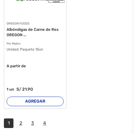
OREGON FOODS
Albóndigas de Carne de Res
OREGON ...
Por Makro
Unidad:
Paquete 15un
A partir de
S/
21
.90
1
un
AGREGAR
1
2
3
4