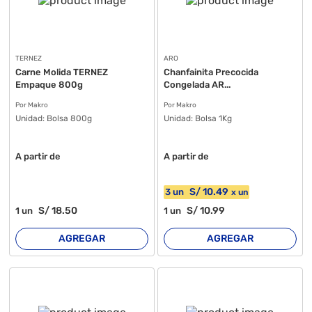
TERNEZ
ARO
Carne Molida TERNEZ
Chanfainita Precocida
Empaque 800g
Congelada AR...
Por Makro
Por Makro
Unidad:
Bolsa 800g
Unidad:
Bolsa 1Kg
A partir de
A partir de
S/
10
.49
3
un
x
un
S/
18
.50
S/
10
.99
1
un
1
un
AGREGAR
AGREGAR