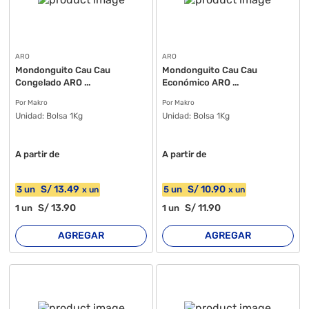
ARO
ARO
Mondonguito Cau Cau
Mondonguito Cau Cau
Congelado ARO ...
Económico ARO ...
Por Makro
Por Makro
Unidad:
Bolsa 1Kg
Unidad:
Bolsa 1Kg
A partir de
A partir de
S/
13
.49
S/
10
.90
3
un
5
un
x
un
x
un
S/
13
.90
S/
11
.90
1
un
1
un
AGREGAR
AGREGAR