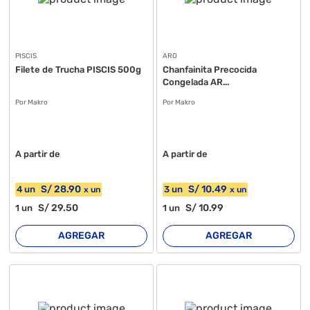
PISCIS
ARO
Filete de Trucha PISCIS 500g
Chanfainita Precocida
Congelada AR...
Por Makro
Por Makro
A partir de
A partir de
S/
28
.90
S/
10
.49
4
un
3
un
x
un
x
un
S/
29
.50
S/
10
.99
1
un
1
un
AGREGAR
AGREGAR