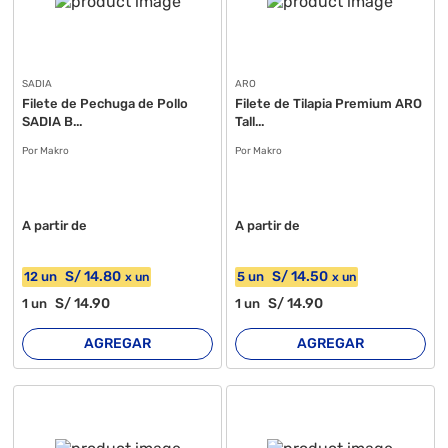
SADIA
ARO
Filete de Pechuga de Pollo
Filete de Tilapia Premium ARO
SADIA B...
Tall...
Por Makro
Por Makro
A partir de
A partir de
S/
14
.80
S/
14
.50
12
un
5
un
x
un
x
un
S/
14
.90
S/
14
.90
1
un
1
un
AGREGAR
AGREGAR