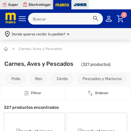
Super
ElectroHogar
0
Donde quieres recibir tu pedido?
Carnes, Aves y Pescados
Carnes, Aves y Pescados
(
327
productos)
Pollo
Res
Cerdo
Pescados y Mariscos
Filtrar
Ordenar
327
productos encontrados