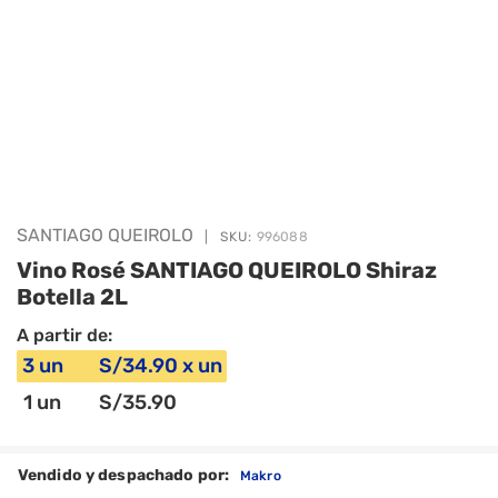
SANTIAGO QUEIROLO
|
SKU:
996088
Vino Rosé SANTIAGO QUEIROLO Shiraz
Botella 2L
A partir de:
3
un
S/
34
.90
x
un
1
un
S/
35
.90
Vendido y despachado por:
Makro