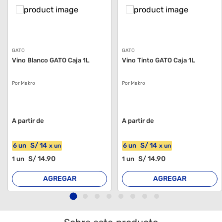
GATO
GATO
Vino Blanco GATO Caja 1L
Vino Tinto GATO Caja 1L
Por Makro
Por Makro
A partir de
A partir de
S/
14
S/
14
6
un
6
un
x
un
x
un
S/
14
.90
S/
14
.90
1
un
1
un
AGREGAR
AGREGAR