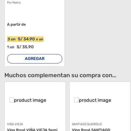
Por Makro
A partir de
S/
34
.90
3
un
x
un
S/
35
.90
1
un
AGREGAR
Muchos complementan su compra con…
VIÑA VIEJA
SANTIAGO QUEIROLO
Vino Rosé VIÑA VIEJA Semi
Vino Rosé SANTIAGO