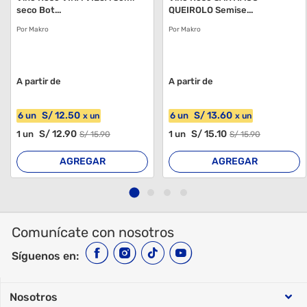
seco Bot...
QUEIROLO Semise...
Por Makro
Por Makro
A partir de
A partir de
S/
12
.50
S/
13
.60
6
un
6
un
x
un
x
un
S/
12
.90
S/
15
.10
1
un
1
un
S/
15
.90
S/
15
.90
AGREGAR
AGREGAR
Comunícate con nosotros
Síguenos en:
Nosotros