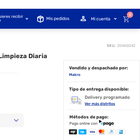
0
ieres recibir
Mis pedidos
Mi cuenta
?
SKU:
20465042
Limpieza Diaria
Vendido y despachado por:
Makro
Tipo de entrega disponible:
Delivery programado
Ver más distritos
Métodos de pago:
Pago online con