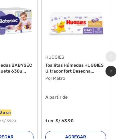
‹
HUGGIES
HUGGIES
úmedas BABYSEC
Toallitas Húmedas HUGGIES
Toallitas
›
uete 630u...
Ultraconfort Desecha...
Cuidado 4 
Por Makro
Por Makro
A partir de
A partir d
0
x
un
0
S/
63
.90
S/
3
1
un
1
un
S/
59
.90
REGAR
AGREGAR