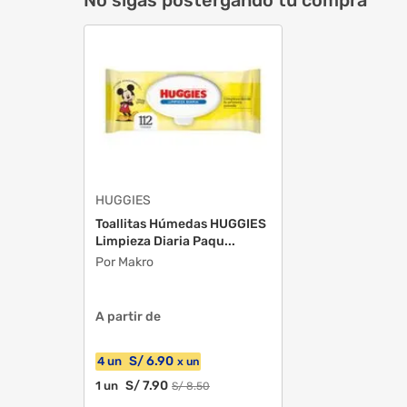
HUGGIES
Toallitas Húmedas HUGGIES
Limpieza Diaria Paqu...
Por Makro
A partir de
S/
6
.90
4
un
x
un
S/
7
.90
1
un
S/
8
.50