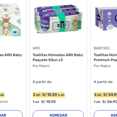
ARO
BABYSEC
das ARO Baby
Toallitas Húmedas ARO Baby
Toallitas H
Paquete 50un x3
Premium Paq
Por Makro
Por Makro
A partir de
A partir de
S/
10
.50
S/
54
.9
2
un
2
un
x
un
x
un
S/
10
.90
S/
56
.9
1
un
1
un
/
69
.90
GAR
AGREGAR
AG