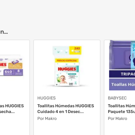
on…
HUGGIES
BABYSEC
das HUGGIES
Toallitas Húmedas HUGGIES
Toallitas H
secha...
Cuidado 4 en 1 Desec...
Paquete 135
Por Makro
Por Makro