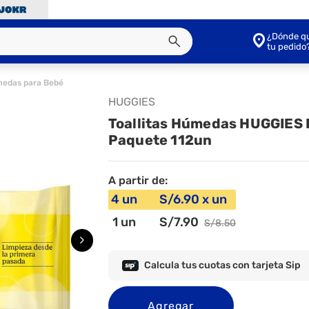
¿Dónde qu
tu pedido
úmedas para Bebé
HUGGIES
Toallitas Húmedas HUGGIES 
Paquete 112un
A partir de:
4
un
S/
6
.90
x
un
1
un
S/
7
.90
S/
8
.50
Calcula tus cuotas con tarjeta Sip
Agregar