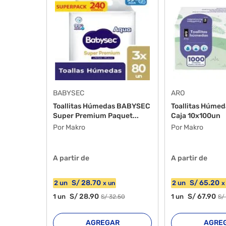
BABYSEC
ARO
Toallitas Húmedas BABYSEC
Toallitas Húme
Super Premium Paquet...
Caja 10x100un
Por Makro
Por Makro
A partir de
A partir de
S/
28
.70
S/
65
.20
2
un
2
un
x
un
S/
28
.90
S/
67
.90
1
un
1
un
S/
32
.50
S
AGREGAR
AGRE