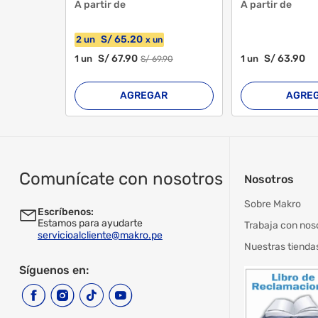
A partir de
A partir de
S/
65
.20
2
un
x
un
S/
67
.90
S/
63
.90
1
un
1
un
S/
69
.90
AGREGAR
AGRE
Comunícate con nosotros
Nosotros
Sobre Makro
Escríbenos:
Estamos para ayudarte
Trabaja con nos
servicioalcliente@makro.pe
Nuestras tienda
Síguenos en: