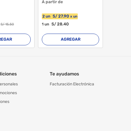
A partir de
S/
27
.90
2
un
x
un
S/
28
.40
1
un
S/
15
.50
REGAR
AGREGAR
diciones
Te ayudamos
personales
Facturación Electrónica
omociones
iones