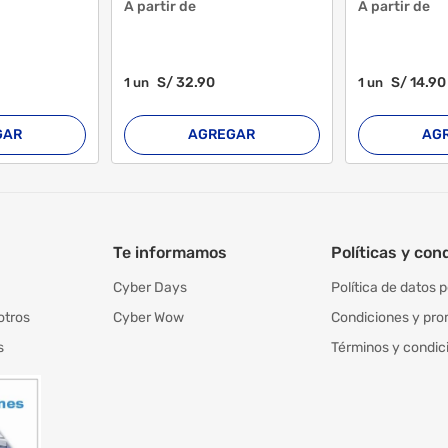
A partir de
A partir de
S/
32
.90
S/
14
.90
1
un
1
un
GAR
AGREGAR
AG
Te informamos
Políticas y con
Cyber Days
Política de datos 
otros
Cyber Wow
Condiciones y pr
s
Términos y condic