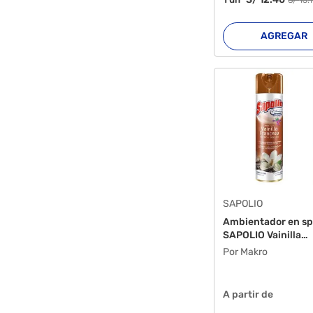
S/
13
.
AGREGAR
SAPOLIO
Ambientador en sp
SAPOLIO Vainilla
francesa...
Por Makro
A partir de