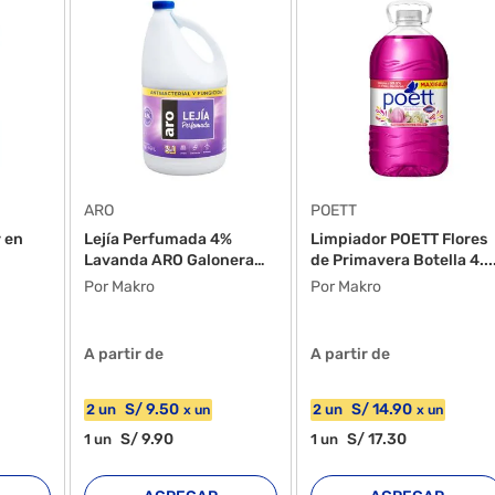
ARO
POETT
 en
Lejía Perfumada 4%
Limpiador POETT Flores
Lavanda ARO Galonera
de Primavera Botella 4...
5kg
Por Makro
Por Makro
A partir de
A partir de
S/
9
.50
S/
14
.90
2
un
2
un
x
un
x
un
S/
9
.90
S/
17
.30
1
un
1
un