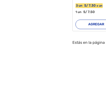
S/
7
.30
3
un
x
un
S/
7
.50
1
un
AGREGAR
Estás en la página