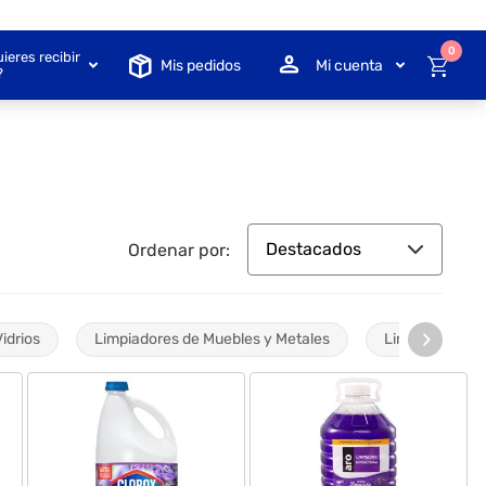
0
ieres recibir
Mis pedidos
Mi cuenta
?
Destacados
Ordenar por:
›
idrios
Limpiadores de Muebles y Metales
Limpiadores de