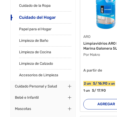
Cuidado de la Ropa
Cuidado del Hogar
Papel para el Hogar
ARO
Limpieza de Baño
Limpiavidrios ARO 
Marina Galonera 5
Limpieza de Cocina
Por Makro
Limpieza de Calzado
A partir de
Accesorios de Limpieza
S/
16
.90
2
un
x
un
Cuidado Personal y Salud
S/
17
.90
1
un
Bebé e Infantil
AGREGAR
Mascotas