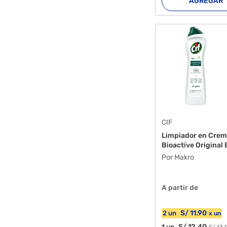
AGREGAR
CIF
Limpiador en Crem
Bioactive Original 
Por Makro
A partir de
S/
11
.90
2
un
x
un
S/
12
.40
1
un