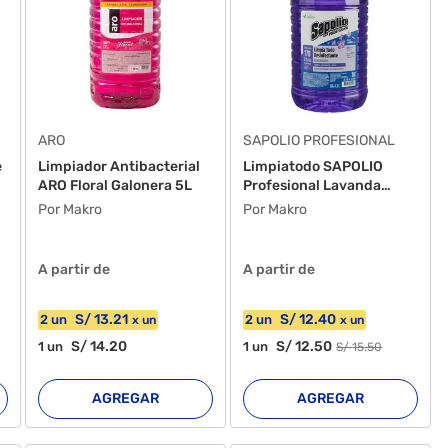
ARO
SAPOLIO PROFESIONAL
e
Limpiador Antibacterial
Limpiatodo SAPOLIO
ARO Floral Galonera 5L
Profesional Lavanda
Galoner...
Por Makro
Por Makro
A partir de
A partir de
S/
13
.21
S/
12
.40
2
un
2
un
x
un
x
un
S/
14
.20
S/
12
.50
1
un
1
un
S/
15
.50
AGREGAR
AGREGAR