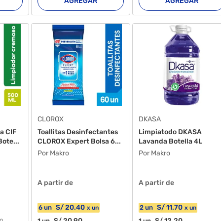
AGREGAR
AGREGAR
CLOROX
DKASA
a CIF
Toallitas Desinfectantes
Limpiatodo DKASA
Bote...
CLOROX Expert Bolsa 6...
Lavanda Botella 4L
Por Makro
Por Makro
A partir de
A partir de
S/
20
.40
S/
11
.70
6
un
2
un
x
un
x
un
S/
20
.90
S/
12
.20
1
un
1
un