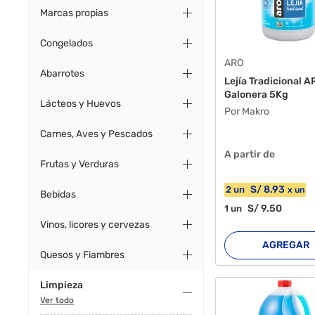
Marcas propias
Congelados
ARO
Abarrotes
Lejía Tradicional A
Galonera 5Kg
Lácteos y Huevos
Por Makro
Carnes, Aves y Pescados
A partir de
Frutas y Verduras
S/
8
.93
2
un
x
un
Bebidas
S/
9
.50
1
un
Vinos, licores y cervezas
AGREGAR
Quesos y Fiambres
Limpieza
Ver todo