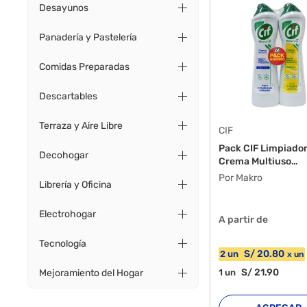
Desayunos
Panadería y Pastelería
Comidas Preparadas
Descartables
Terraza y Aire Libre
CIF
Pack CIF Limpiador
Decohogar
Crema Multiuso
Bioactive...
Por Makro
Librería y Oficina
Electrohogar
A partir de
Tecnología
S/
20
.80
2
un
x
un
S/
21
.90
1
un
Mejoramiento del Hogar