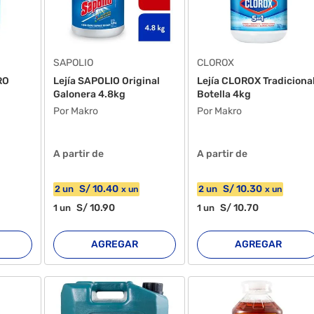
SAPOLIO
CLOROX
RO
Lejía SAPOLIO Original
Lejía CLOROX Tradiciona
Galonera 4.8kg
Botella 4kg
Por Makro
Por Makro
A partir de
A partir de
S/
10
.40
S/
10
.30
2
un
2
un
x
un
x
un
S/
10
.90
S/
10
.70
1
un
1
un
AGREGAR
AGREGAR