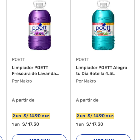
POETT
POETT
Limpiador POETT
Limpiador POETT Alegra
.
Frescura de Lavanda
tu Día Botella 4.5L
Botella 4....
Por Makro
Por Makro
A partir de
A partir de
S/
14
.90
S/
14
.90
2
un
2
un
x
un
x
un
S/
17
.30
S/
17
.30
1
un
1
un