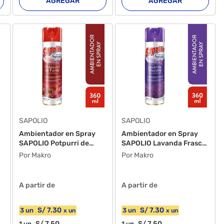
AGREGAR
AGREGAR
SAPOLIO
SAPOLIO
Ambientador en Spray
Ambientador en Spray
SAPOLIO Potpurri de
SAPOLIO Lavanda Frasco
Flore...
39...
Por Makro
Por Makro
A partir de
A partir de
S/
7
.30
S/
7
.30
3
un
3
un
x
un
x
un
S/
7
.50
S/
7
.50
1
un
1
un