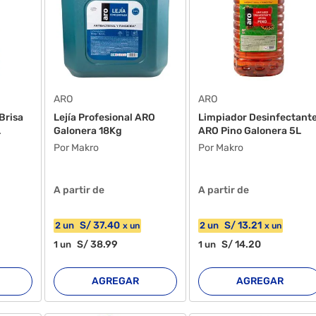
ARO
ARO
Brisa
Lejía Profesional ARO
Limpiador Desinfectant
L
Galonera 18Kg
ARO Pino Galonera 5L
Por Makro
Por Makro
A partir de
A partir de
S/
37
.40
S/
13
.21
2
un
2
un
x
un
x
un
S/
38
.99
S/
14
.20
1
un
1
un
AGREGAR
AGREGAR