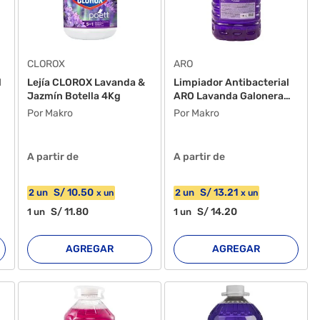
CLOROX
ARO
l
Lejía CLOROX Lavanda &
Limpiador Antibacterial
Jazmín Botella 4Kg
ARO Lavanda Galonera
5...
Por Makro
Por Makro
A partir de
A partir de
S/
10
.50
S/
13
.21
2
un
2
un
x
un
x
un
S/
11
.80
S/
14
.20
1
un
1
un
AGREGAR
AGREGAR