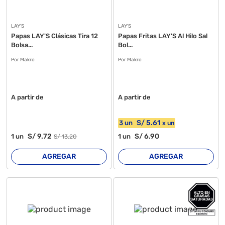
LAY'S
LAY'S
Papas LAY'S Clásicas Tira 12
Papas Fritas LAY'S Al Hilo Sal
Bolsa...
Bol...
Por Makro
Por Makro
A partir de
A partir de
S/
5
.61
3
un
x
un
S/
9
.72
S/
6
.90
1
un
1
un
S/
13
.20
AGREGAR
AGREGAR