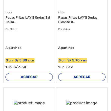
LAY'S
LAY'S
Papas Fritas LAY'S Ondas Sal
Papas Fritas LAY'S Ondas
Bolsa...
Picante B...
Por Makro
Por Makro
A partir de
A partir de
S/
5
.80
S/
5
.70
3
un
3
un
x
un
x
un
S/
6
.50
S/
6
1
un
1
un
AGREGAR
AGREGAR