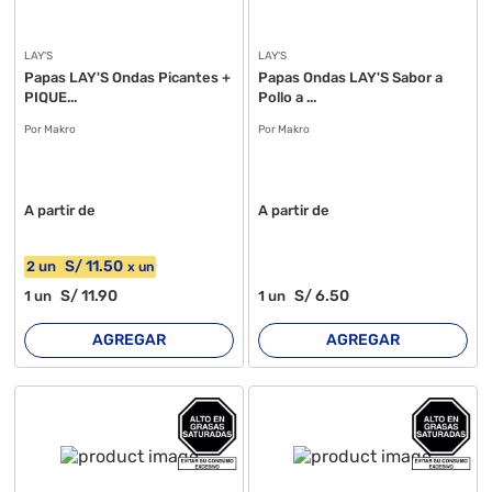
LAY'S
LAY'S
Papas LAY'S Ondas Picantes +
Papas Ondas LAY'S Sabor a
PIQUE...
Pollo a ...
Por Makro
Por Makro
A partir de
A partir de
S/
11
.50
2
un
x
un
S/
11
.90
S/
6
.50
1
un
1
un
AGREGAR
AGREGAR