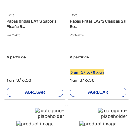
LAY'S
LAY'S
Papas Ondas LAY'S Sabor a
Papas Fritas LAY'S Clásicas Sal
Picaña B...
Bo...
Por Makro
Por Makro
A partir de
A partir de
S/
5
.70
3
un
x
un
S/
6
.50
S/
6
.50
1
un
1
un
AGREGAR
AGREGAR