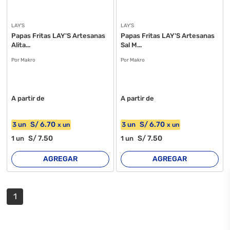
LAY'S
LAY'S
Papas Fritas LAY'S Artesanas
Papas Fritas LAY'S Artesanas
Alita...
Sal M...
Por Makro
Por Makro
A partir de
A partir de
S/
6
.70
S/
6
.70
3
un
3
un
x
un
x
un
S/
7
.50
S/
7
.50
1
un
1
un
AGREGAR
AGREGAR
1