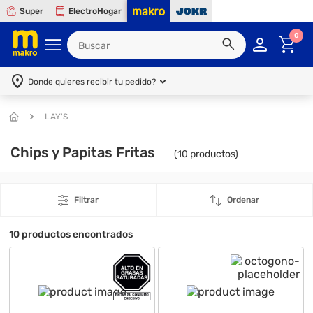
Super
ElectroHogar
0
Donde quieres recibir tu pedido?
LAY'S
Chips y Papitas Fritas
(
10
productos)
Filtrar
Ordenar
10
productos encontrados