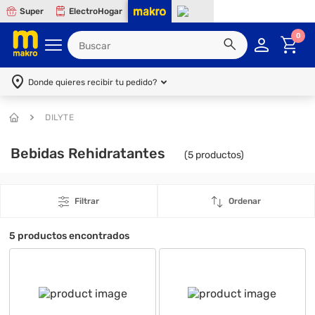
Super
ElectroHogar
0
Donde quieres recibir tu pedido?
DILYTE
Bebidas Rehidratantes
(
5
productos)
Filtrar
Ordenar
5
productos encontrados