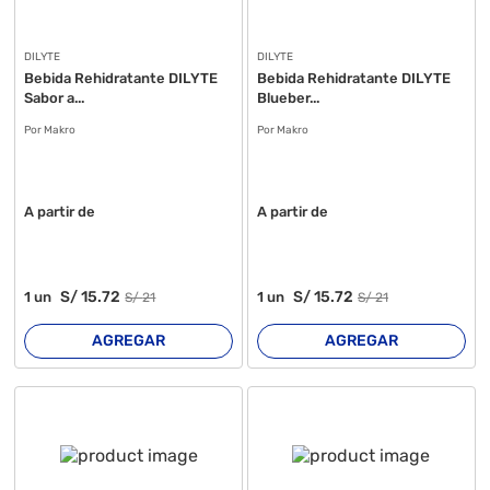
DILYTE
DILYTE
Bebida Rehidratante DILYTE
Bebida Rehidratante DILYTE
Sabor a...
Blueber...
Por Makro
Por Makro
A partir de
A partir de
S/
15
.72
S/
15
.72
1
un
1
un
S/
21
S/
21
AGREGAR
AGREGAR