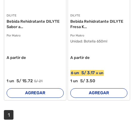
DILYTE
DILYTE
Bebida Rehidratante DILYTE
Bebida Rehidratante DILYTE
Sabor a...
Fresa K...
Por Makro
Por Makro
Unidad:
Botella 650ml
A partir de
A partir de
S/
3
.17
6
un
x
un
S/
15
.72
S/
3
.50
1
un
1
un
S/
21
AGREGAR
AGREGAR
1