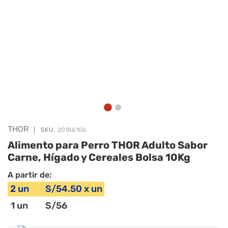
THOR
|
SKU:
20186106
Alimento para Perro THOR Adulto Sabor
Carne, Hígado y Cereales Bolsa 10Kg
A partir de:
2
un
S/
54
.50
x
un
1
un
S/
56