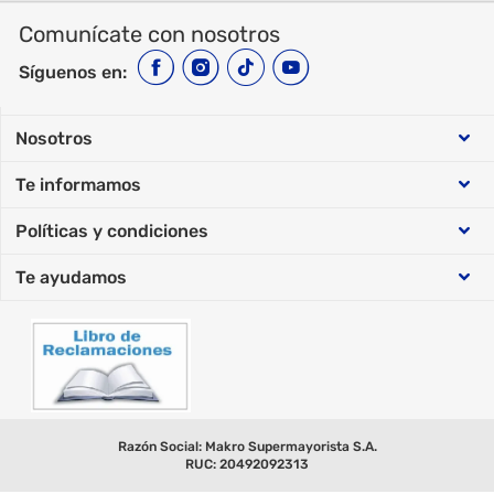
Comunícate con nosotros
Síguenos en:
Nosotros
Te informamos
Sobre Makro
Políticas y condiciones
Cyber Days
Trabaja con nosotros
Te ayudamos
Política de datos personales
Cyber Wow
Nuestras tiendas
Facturación Electrónica
Condiciones y promociones
Términos y condiciones
Razón Social: Makro Supermayorista S.A.
RUC: 20492092313