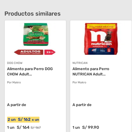
Productos similares
DOG CHOW
NUTRICAN
Alimento para Perro DOG
Alimento para Perro
CHOW Adult...
NUTRICAN Adult...
Por Makro
Por Makro
A partir de
A partir de
S/
162
2
un
x
un
S/
164
S/
99
.90
1
un
1
un
S/
167