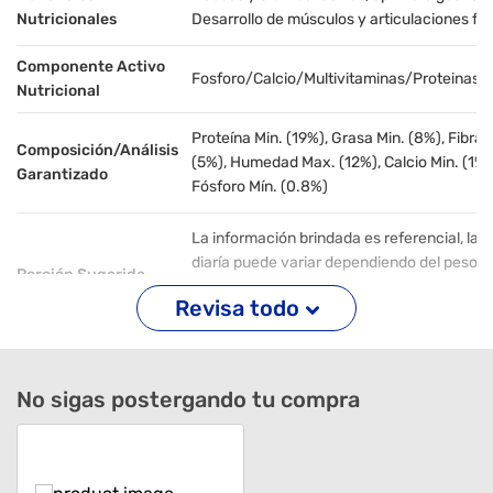
Nutricionales
Desarrollo de músculos y articulaciones fu
Componente Activo
Fosforo/Calcio/Multivitaminas/Proteinas/
Nutricional
Proteína Min. (19%), Grasa Min. (8%), Fibra
Composición/Análisis
(5%), Humedad Max. (12%), Calcio Min. (1%)
Garantizado
Fósforo Mín. (0.8%)
La información brindada es referencial, la 
diaría puede variar dependiendo del peso y
Porción Sugerida
condición de su mascota, Si tiene dudas, c
Revisa todo
con su médico veterinario.
Sabor
Carne, Higado Y Cereales
No sigas postergando tu compra
Tamaño De La Raza
Todas las razas
Advertencias De
Almacenar en un lugar limpio, seco y fresco
Almacenamiento