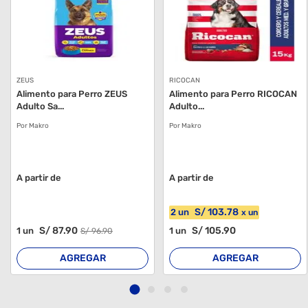
ZEUS
RICOCAN
Alimento para Perro ZEUS
Alimento para Perro RICOCAN
Adulto Sa...
Adulto...
Por Makro
Por Makro
A partir de
A partir de
S/
103
.78
2
un
x
un
S/
87
.90
S/
105
.90
1
un
1
un
S/
96
.90
AGREGAR
AGREGAR