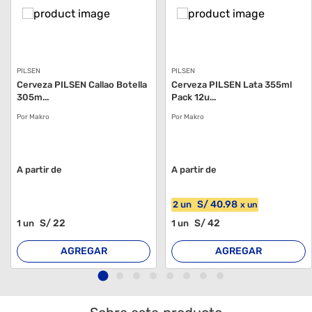
PILSEN
PILSEN
Cerveza PILSEN Callao Botella
Cerveza PILSEN Lata 355ml
305m...
Pack 12u...
Por Makro
Por Makro
A partir de
A partir de
S/
40
.98
2
un
x
un
S/
22
S/
42
1
un
1
un
AGREGAR
AGREGAR