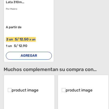
Lata 310m...
Por Makro
A partir de
S/
12
.50
2
un
x
un
S/
12
.90
1
un
AGREGAR
Muchos complementan su compra con…