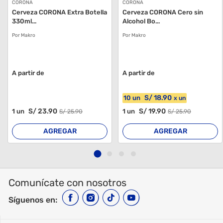
CORONA
CORONA
Cerveza CORONA Extra Botella
Cerveza CORONA Cero sin
330ml...
Alcohol Bo...
Por Makro
Por Makro
A partir de
A partir de
S/
18
.90
10
un
x
un
S/
23
.90
S/
19
.90
1
un
1
un
S/
25
.90
S/
25
.90
AGREGAR
AGREGAR
Comunícate con nosotros
Síguenos en: