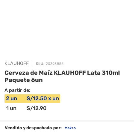
KLAUHOFF
|
SKU:
20393856
Cerveza de Maíz KLAUHOFF Lata 310ml
Paquete 6un
A partir de:
2
un
S/
12
.50
x
un
1
un
S/
12
.90
Vendido y despachado por:
Makro