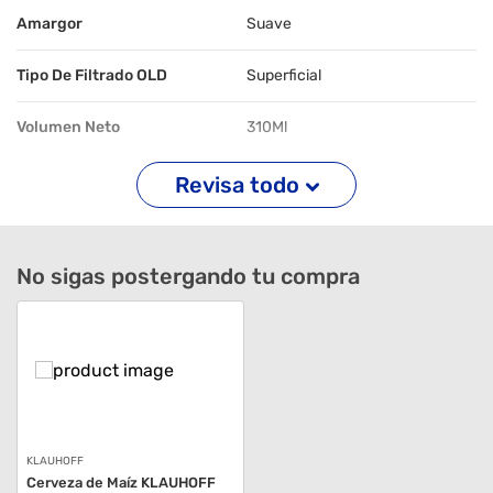
Amargor
Suave
Tipo De Filtrado OLD
Superficial
Volumen Neto
310Ml
Graduación Alcohólica
5
Revisa todo
Temperatura De
Ambiente
Almacenamiento
No sigas postergando tu compra
KLAUHOFF
Cerveza de Maíz KLAUHOFF