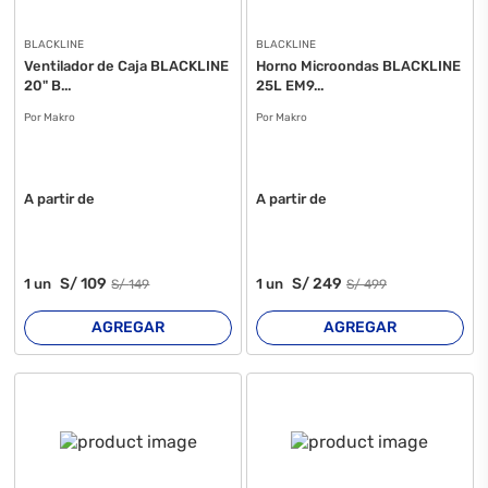
BLACKLINE
BLACKLINE
Ventilador de Caja BLACKLINE
Horno Microondas BLACKLINE
20" B...
25L EM9...
Por Makro
Por Makro
A partir de
A partir de
S/
109
S/
249
1
un
1
un
S/
149
S/
499
AGREGAR
AGREGAR