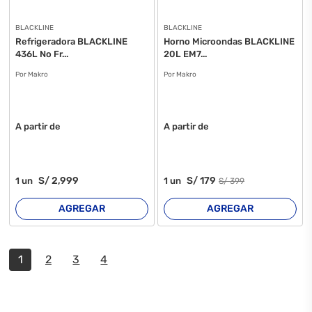
BLACKLINE
BLACKLINE
Refrigeradora BLACKLINE
Horno Microondas BLACKLINE
436L No Fr...
20L EM7...
Por Makro
Por Makro
A partir de
A partir de
S/
2,999
S/
179
1
un
1
un
S/
399
AGREGAR
AGREGAR
1
2
3
4