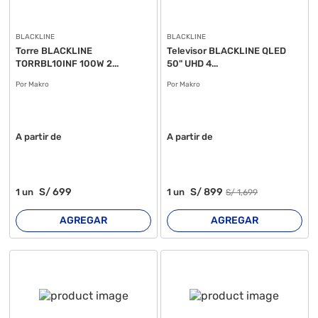
BLACKLINE
BLACKLINE
Torre BLACKLINE
Televisor BLACKLINE QLED
TORRBL10INF 100W 2...
50" UHD 4...
Por Makro
Por Makro
A partir de
A partir de
S/
699
S/
899
1
un
1
un
S/
1,699
AGREGAR
AGREGAR