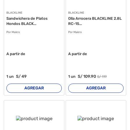
BLACKLINE
BLACKLINE
Sandwichera de Platos
Olla Arrocera BLACKLINE 2.8L
Hondos BLACK...
RC-15...
Por Makro
Por Makro
A partir de
A partir de
S/
49
S/
109
.90
1
un
1
un
S/
119
AGREGAR
AGREGAR