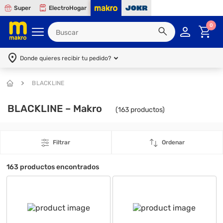
Super
ElectroHogar
0
Donde quieres recibir tu pedido?
BLACKLINE
BLACKLINE – Makro
(
163
productos)
Filtrar
Ordenar
163
productos encontrados