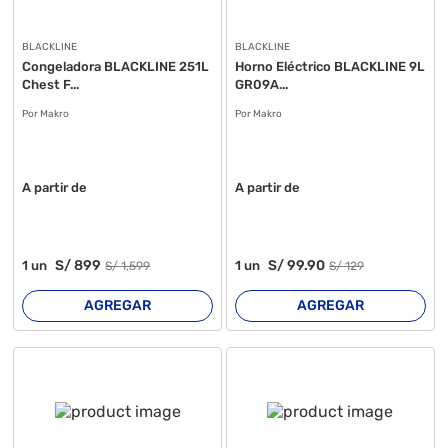
BLACKLINE
BLACKLINE
Congeladora BLACKLINE 251L
Horno Eléctrico BLACKLINE 9L
Chest F...
GR09A...
Por Makro
Por Makro
A partir de
A partir de
S/
899
S/
99
.90
1
un
1
un
S/
1,599
S/
129
AGREGAR
AGREGAR