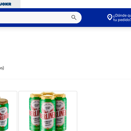
¿Dónde qu
tu pedido
s)