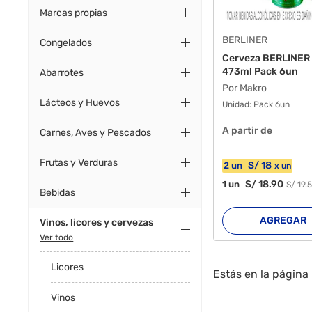
Marcas propias
BERLINER
Congelados
Cerveza BERLINER
473ml Pack 6un
Abarrotes
Por Makro
Lácteos y Huevos
Unidad:
Pack 6un
A partir de
Carnes, Aves y Pescados
Frutas y Verduras
S/
18
2
un
x
un
S/
18
.90
1
un
S/
19
.
Bebidas
AGREGAR
Vinos, licores y cervezas
Ver todo
Licores
Estás en la página
Vinos