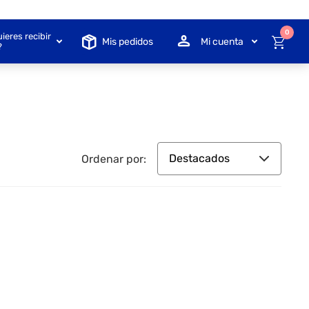
0
ieres recibir
Mis pedidos
Mi cuenta
?
Destacados
Ordenar por: