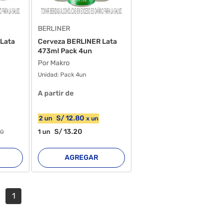
BERLINER
 Lata
Cerveza BERLINER Lata
473ml Pack 4un
Por Makro
Unidad:
Pack 4un
A partir de
S/
12
.80
2
un
x
un
S/
13
.20
1
un
50
AGREGAR
1