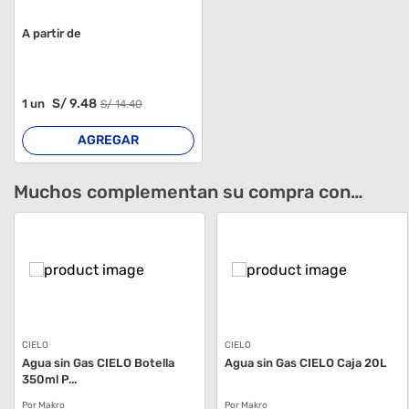
A partir de
S/
9
.48
1
un
S/
14
.40
AGREGAR
Muchos complementan su compra con…
CIELO
CIELO
Agua sin Gas CIELO Botella
Agua sin Gas CIELO Caja 20L
350ml P...
Por Makro
Por Makro