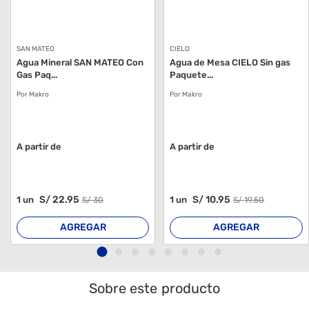
SAN MATEO
CIELO
Agua Mineral SAN MATEO Con
Agua de Mesa CIELO Sin gas
Gas Paq...
Paquete...
Por Makro
Por Makro
A partir de
A partir de
S/
22
.95
S/
10
.95
1
un
1
un
S/
30
S/
19
.50
AGREGAR
AGREGAR
Sobre este producto