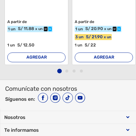
A partir de
A partir de
S/
11
.88
S/
20
.90
1
un
1
un
x
un
x
un
S/
21
.90
3
un
x
un
S/
12
.50
S/
22
1
un
1
un
AGREGAR
AGREGAR
Comunícate con nosotros
Síguenos en:
Nosotros
Te informamos
Sobre Makro