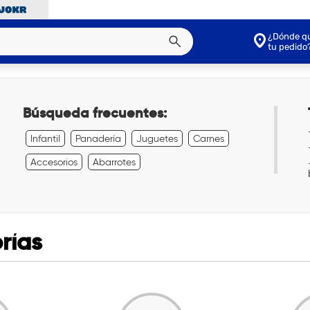
¿Dónde qu
tu pedido
Búsqueda frecuentes:
Infantil
Panadería
Juguetes
Carnes
Accesorios
Abarrotes
rías