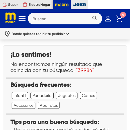
Super
ElectroHogar
0
Donde quieres recibir tu pedido?
¡Lo sentimos!
No encontramos ningún resultado que
coincida con tu búsqueda:
"39984"
Búsqueda frecuentes:
Infantil
Panadería
Juguetes
Carnes
Accesorios
Abarrotes
Tips para una buena búsqueda:
- Uso de comas para tener búsquedas múltiples.