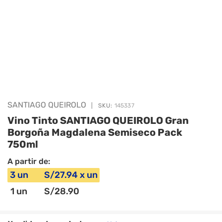
SANTIAGO QUEIROLO
|
SKU:
145337
Vino Tinto SANTIAGO QUEIROLO Gran
Borgoña Magdalena Semiseco Pack
750ml
A partir de:
3
un
S/
27
.94
x
un
1
un
S/
28
.90