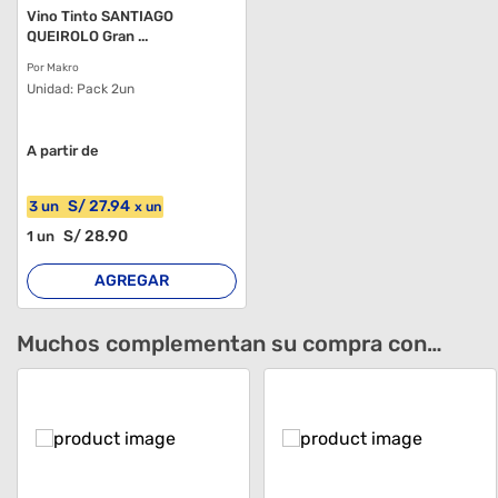
Vino Tinto SANTIAGO
QUEIROLO Gran ...
Por Makro
Unidad:
Pack 2un
A partir de
S/
27
.94
3
un
x
un
S/
28
.90
1
un
AGREGAR
Muchos complementan su compra con…