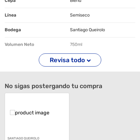
Cepa
Blend
Línea
Semiseco
Bodega
Santiago Queirolo
Volumen Neto
750ml
Revisa todo
Tipo De Tapa
Corcho
Graduación Alcohólica
11.5°GL
No sigas postergando tu compra
Temperatura Sugerida De
16°C
Consumo
SANTIAGO QUEIROLO