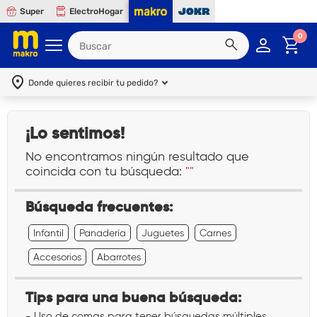
Super
ElectroHogar
0
Donde quieres recibir tu pedido?
¡Lo sentimos!
No encontramos ningún resultado que
coincida con tu búsqueda:
""
Búsqueda frecuentes:
Infantil
Panadería
Juguetes
Carnes
Accesorios
Abarrotes
Tips para una buena búsqueda:
- Uso de comas para tener búsquedas múltiples.