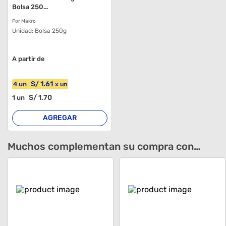
Bolsa 250...
Por Makro
Unidad:
Bolsa 250g
A partir de
S/
1
.61
4
un
x
un
S/
1
.70
1
un
AGREGAR
Muchos complementan su compra con…