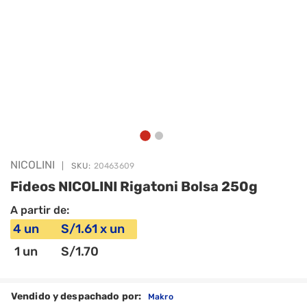
NICOLINI
|
SKU:
20463609
Fideos NICOLINI Rigatoni Bolsa 250g
A partir de:
4
un
S/
1
.61
x
un
1
un
S/
1
.70
Vendido y despachado por:
Makro