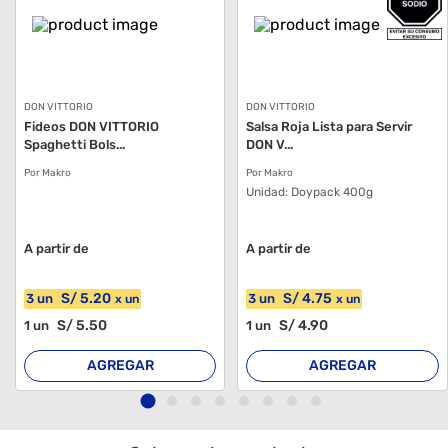
DON VITTORIO
DON VITTORIO
Fideos DON VITTORIO
Salsa Roja Lista para Servir
Spaghetti Bols...
DON V...
Por Makro
Por Makro
Unidad:
Doypack 400g
A partir de
A partir de
S/
5
.20
S/
4
.75
3
un
3
un
x
un
x
un
S/
5
.50
S/
4
.90
1
un
1
un
AGREGAR
AGREGAR