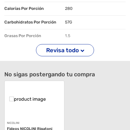
Calorías Por Porción
280
Carbohidratos Por Porción
57G
Grasas Por Porción
1.5
Revisa todo
Proteínas Por Porción
10G
Sodio Por Porción
3mg
No sigas postergando tu compra
Peso Neto (G)
250
Conservar en ambiente fresco,
Advertencias De
cubierto, limpio, seco y libre de
Almacenamiento
contaminación.Referencia
menor a 20°C y 65% HR.
NICOLINI
Fideos NICOLINI Rigatoni