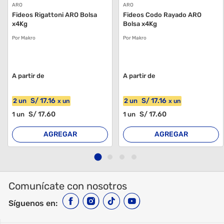
ARO
ARO
Fideos Rigattoni ARO Bolsa
Fideos Codo Rayado ARO
x4Kg
Bolsa x4Kg
Por Makro
Por Makro
A partir de
A partir de
S/
17
.16
S/
17
.16
2
un
2
un
x
un
x
un
S/
17
.60
S/
17
.60
1
un
1
un
AGREGAR
AGREGAR
Comunícate con nosotros
Síguenos en: