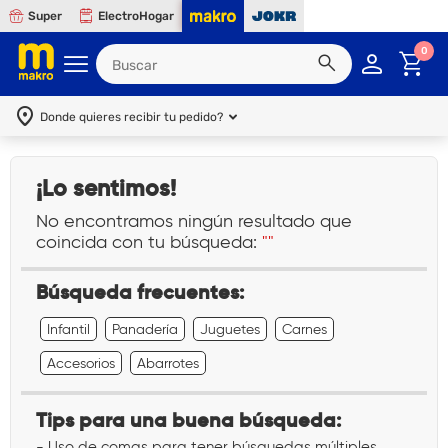
Super
ElectroHogar
0
Donde quieres recibir tu pedido?
¡Lo sentimos!
No encontramos ningún resultado que
coincida con tu búsqueda:
""
Búsqueda frecuentes:
Infantil
Panadería
Juguetes
Carnes
Accesorios
Abarrotes
Tips para una buena búsqueda:
- Uso de comas para tener búsquedas múltiples.