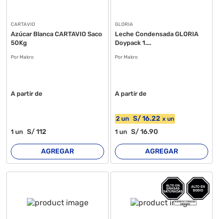
CARTAVIO
GLORIA
Azúcar Blanca CARTAVIO Saco
Leche Condensada GLORIA
50Kg
Doypack 1....
Por Makro
Por Makro
A partir de
A partir de
S/
16
.22
2
un
x
un
S/
112
S/
16
.90
1
un
1
un
AGREGAR
AGREGAR