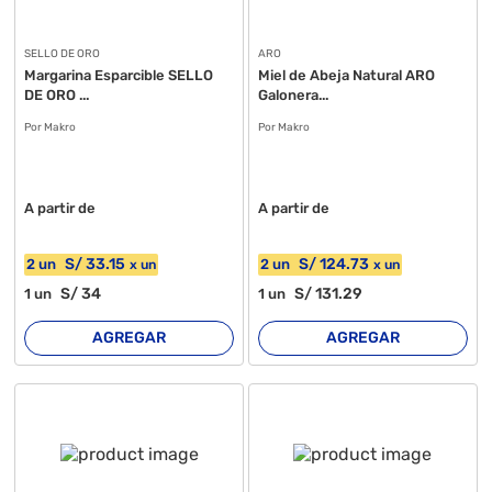
SELLO DE ORO
ARO
Margarina Esparcible SELLO
Miel de Abeja Natural ARO
DE ORO ...
Galonera...
Por Makro
Por Makro
A partir de
A partir de
S/
33
.15
S/
124
.73
2
un
2
un
x
un
x
un
S/
34
S/
131
.29
1
un
1
un
AGREGAR
AGREGAR