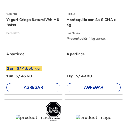
VAKIMU
SIGMA
Yogurt Griego Natural VAKIMU
Mantequilla con Sal SIGMA x
Bolsa...
Kg
Por Makro
Por Makro
Presentación 1 kg aprox.
A partir de
A partir de
S/
43
.50
2
un
x
un
S/
45
.90
S/
49
.90
1
un
1
kg
AGREGAR
AGREGAR