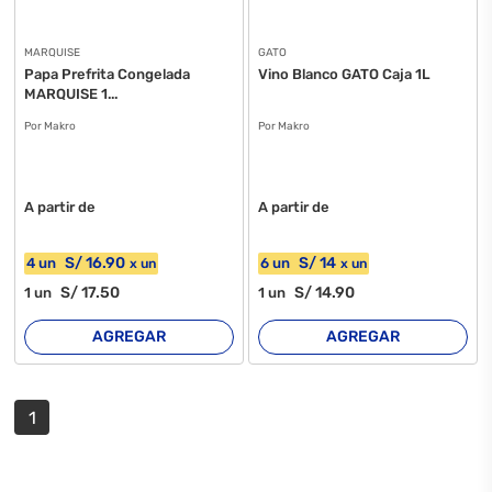
MARQUISE
GATO
Papa Prefrita Congelada
Vino Blanco GATO Caja 1L
MARQUISE 1...
Por Makro
Por Makro
A partir de
A partir de
S/
16
.90
S/
14
4
un
6
un
x
un
x
un
S/
17
.50
S/
14
.90
1
un
1
un
AGREGAR
AGREGAR
1