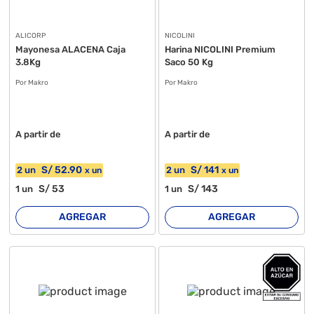
ALICORP
NICOLINI
Mayonesa ALACENA Caja
Harina NICOLINI Premium
3.8Kg
Saco 50 Kg
Por Makro
Por Makro
A partir de
A partir de
S/
52
.90
S/
141
2
un
2
un
x
un
x
un
S/
53
S/
143
1
un
1
un
AGREGAR
AGREGAR