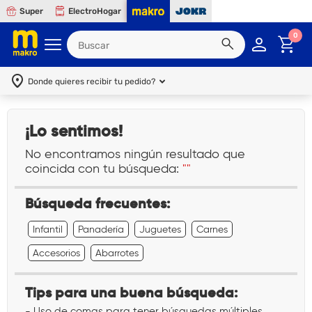
Super
ElectroHogar
0
Donde quieres recibir tu pedido?
¡Lo sentimos!
No encontramos ningún resultado que
coincida con tu búsqueda:
""
Búsqueda frecuentes:
Infantil
Panadería
Juguetes
Carnes
Accesorios
Abarrotes
Tips para una buena búsqueda:
- Uso de comas para tener búsquedas múltiples.