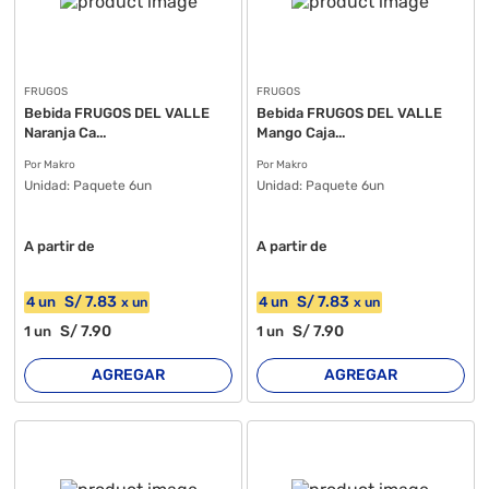
FRUGOS
FRUGOS
Bebida FRUGOS DEL VALLE
Bebida FRUGOS DEL VALLE
Naranja Ca...
Mango Caja...
Por Makro
Por Makro
Unidad:
Paquete 6un
Unidad:
Paquete 6un
A partir de
A partir de
S/
7
.83
S/
7
.83
4
un
4
un
x
un
x
un
S/
7
.90
S/
7
.90
1
un
1
un
AGREGAR
AGREGAR