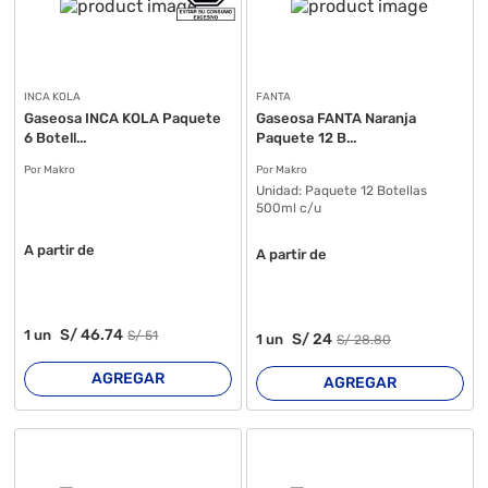
INCA KOLA
FANTA
Gaseosa INCA KOLA Paquete
Gaseosa FANTA Naranja
6 Botell...
Paquete 12 B...
Por Makro
Por Makro
Unidad:
Paquete 12 Botellas
500ml c/u
A partir de
A partir de
S/
46
.74
1
un
S/
51
S/
24
1
un
S/
28
.80
AGREGAR
AGREGAR