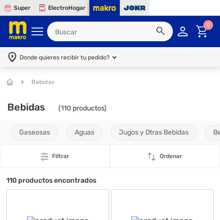
Super
ElectroHogar
0
Donde quieres recibir tu pedido?
Bebidas
Bebidas
(
110
productos)
Gaseosas
Aguas
Jugos y Otras Bebidas
B
Filtrar
Ordenar
110
productos encontrados