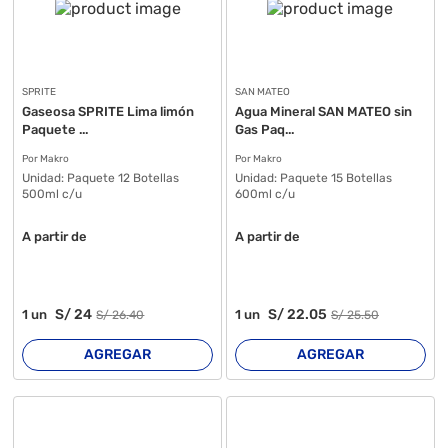
SPRITE
SAN MATEO
Gaseosa SPRITE Lima limón
Agua Mineral SAN MATEO sin
Paquete ...
Gas Paq...
Por Makro
Por Makro
Unidad:
Paquete 12 Botellas
Unidad:
Paquete 15 Botellas
500ml c/u
600ml c/u
A partir de
A partir de
S/
24
S/
22
.05
1
un
1
un
S/
26
.40
S/
25
.50
AGREGAR
AGREGAR