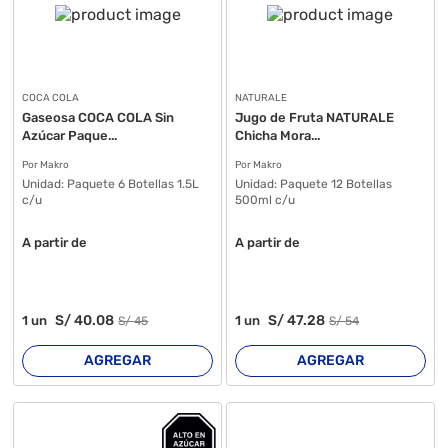
COCA COLA
NATURALE
Gaseosa COCA COLA Sin
Jugo de Fruta NATURALE
Azúcar Paque...
Chicha Mora...
Por Makro
Por Makro
Unidad:
Paquete 6 Botellas 1.5L
Unidad:
Paquete 12 Botellas
c/u
500ml c/u
A partir de
A partir de
S/
40
.08
S/
47
.28
1
un
1
un
S/
45
S/
54
AGREGAR
AGREGAR