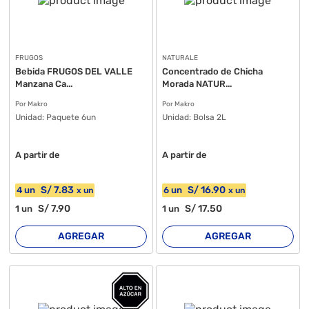
FRUGOS
NATURALE
Bebida FRUGOS DEL VALLE
Concentrado de Chicha
Manzana Ca...
Morada NATUR...
Por Makro
Por Makro
Unidad:
Paquete 6un
Unidad:
Bolsa 2L
A partir de
A partir de
S/
7
.83
S/
16
.90
4
un
6
un
x
un
x
un
S/
7
.90
S/
17
.50
1
un
1
un
AGREGAR
AGREGAR