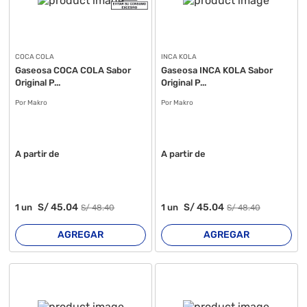
COCA COLA
INCA KOLA
Gaseosa COCA COLA Sabor
Gaseosa INCA KOLA Sabor
Original P...
Original P...
Por Makro
Por Makro
A partir de
A partir de
S/
45
.04
S/
45
.04
1
un
1
un
S/
48
.40
S/
48
.40
AGREGAR
AGREGAR