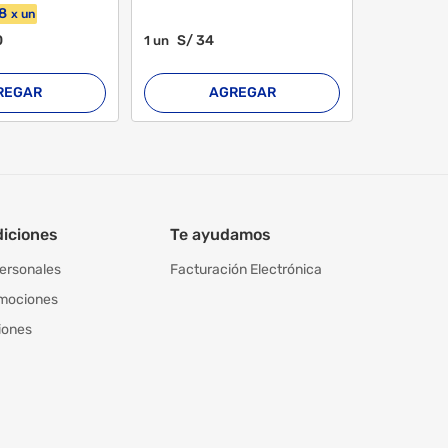
8
x
un
0
S/
34
S/
73
1
un
1
un
REGAR
AGREGAR
diciones
Te ayudamos
personales
Facturación Electrónica
omociones
iones