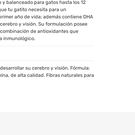
 y balanceado para gatos hasta los 12
que tu gatito necesita para un
primer año de vida; además contiene DHA
 cerebro y visión. Su formulación posee
a combinación de antioxidantes que
ma inmunológico.
esarrollar su cerebro y visión. Fórmula:
na, de alta calidad. Fibras naturales para
 3 y 6, Calcio
cruda 36% - Grasa cruda 12% - Fibra
Cenizas - 9,50% Calcio 1% 1,60% Fósforo