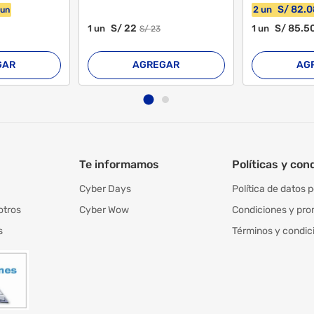
S/
82
.0
2
un
un
S/
22
S/
85
.5
1
un
1
un
S/
23
GAR
AGREGAR
AG
Te informamos
Políticas y con
Cyber Days
Política de datos 
otros
Cyber Wow
Condiciones y pr
s
Términos y condic