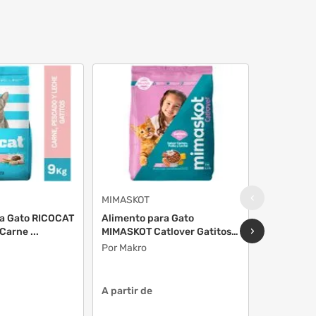
‹
MIMASKOT
MIMASKOT
ra Gato RICOCAT
Alimento para Gato
Alimento 
›
Carne ...
MIMASKOT Catlover Gatitos
MIMASKOT
S...
Bols...
Por Makro
Por Makro
A partir de
A partir d