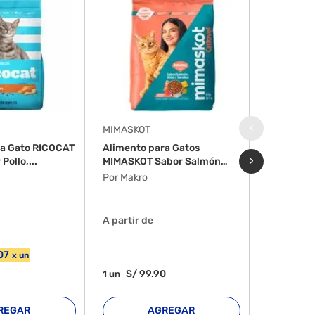
‹
MIMASKOT
RICOCAT
ra Gato RICOCAT
Alimento para Gatos
Alimento 
›
Pollo,...
MIMASKOT Sabor Salmón
RICOCAT 
Bols...
...
Por Makro
Por Makro
A partir de
A partir d
07
S/
1
2
un
x
un
S/
99
.90
S/
1
1
un
1
un
REGAR
AGREGAR