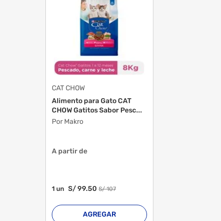
Porción Sugerida
Sabor
Tamaño De La Raza
CAT CHOW
Alimento para Gato CAT
Advertencias De Almacenamiento
CHOW Gatitos Sabor Pesc...
Por Makro
Contenido Neto
A partir de
Advertencias De Consumo
S/
99
.50
1
un
S/
107
AGREGAR