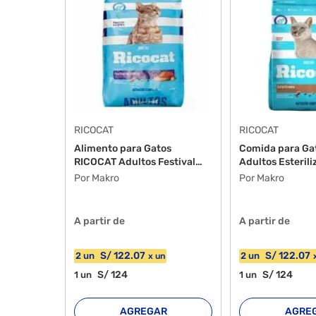
RICOCAT
RICOCAT
Alimento para Gatos
Comida para Ga
RICOCAT Adultos Festival
Adultos Esterili
D...
Por Makro
Por Makro
A partir de
A partir de
S/
122
.07
S/
122
.07
2
un
2
un
x
un
S/
124
S/
124
1
un
1
un
AGREGAR
AGRE