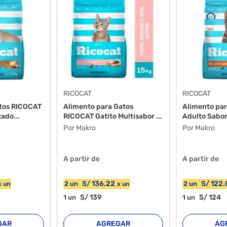
RICOCAT
RICOCAT
tos RICOCAT
Alimento para Gatos
Alimento pa
zado...
RICOCAT Gatito Multisabor ...
Adulto Sabor 
Por Makro
Por Makro
A partir de
A partir de
S/
136
.22
S/
122
.
2
un
2
un
x
un
x
un
S/
139
S/
124
1
un
1
un
GAR
AGREGAR
AG