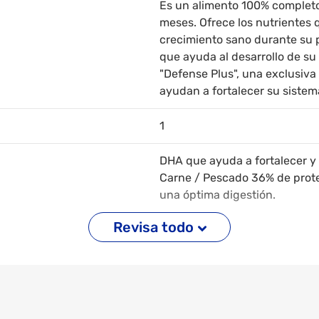
Es un alimento 100% completo
meses. Ofrece los nutrientes 
crecimiento sano durante su 
que ayuda al desarrollo de su
"Defense Plus", una exclusiv
ayudan a fortalecer su siste
1
DHA que ayuda a fortalecer y d
Carne / Pescado 36% de proteí
una óptima digestión.
Revisa todo
DHA, VITAMINA A, ZINC, OMEGA
Nutriente Mín. Máx. Proteína 
cruda - 3% Humedad - 12,00% 
1,00% 1,50%