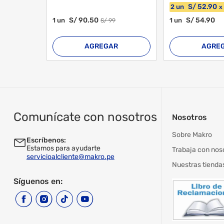
S/
52
.90
2
un
x
S/
90
.50
S/
54
.90
1
un
1
un
S/
99
AGREGAR
AGRE
Comunícate con nosotros
Nosotros
Sobre Makro
Escríbenos:
Estamos para ayudarte
Trabaja con nos
servicioalcliente@makro.pe
Nuestras tienda
Síguenos en: