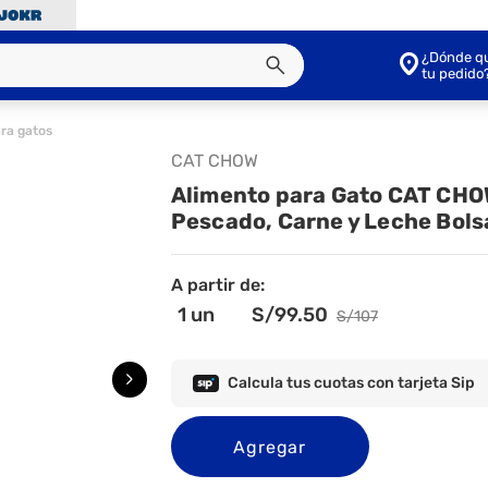
¿Dónde qu
tu pedido
ra gatos
CAT CHOW
Alimento para Gato CAT CHO
Pescado, Carne y Leche Bols
A partir de:
1
un
S/
99
.50
S/
107
Calcula tus cuotas con tarjeta Sip
Agregar