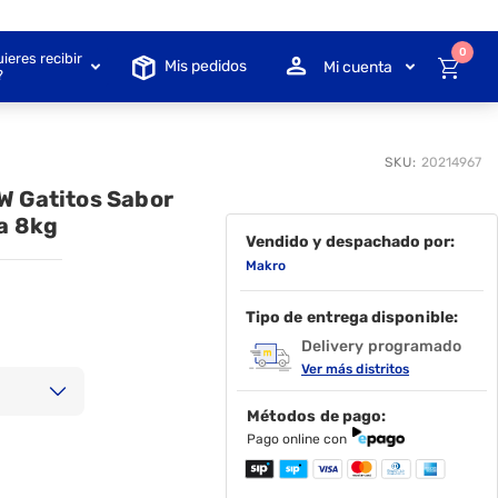
0
ieres recibir
Mis pedidos
Mi cuenta
?
SKU:
20214967
W Gatitos Sabor
a 8kg
Vendido y despachado por:
Makro
Tipo de entrega disponible:
Delivery programado
Ver más distritos
Métodos de pago:
Pago online con