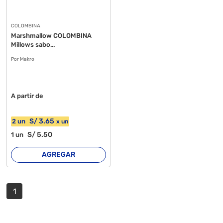
COLOMBINA
Marshmallow COLOMBINA
Millows sabo...
Por Makro
A partir de
S/
3
.65
2
un
x
un
S/
5
.50
1
un
AGREGAR
1