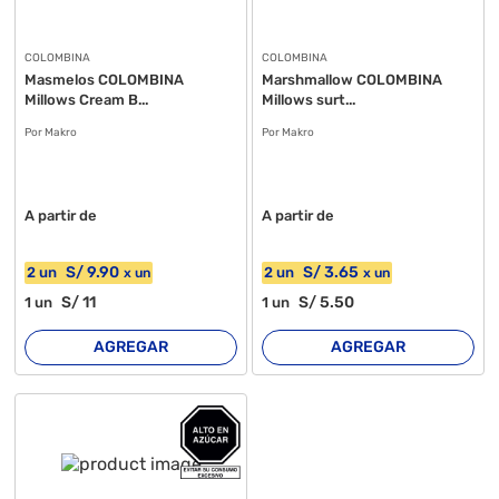
COLOMBINA
COLOMBINA
Masmelos COLOMBINA
Marshmallow COLOMBINA
Millows Cream B...
Millows surt...
Por Makro
Por Makro
A partir de
A partir de
S/
9
.90
S/
3
.65
2
un
2
un
x
un
x
un
S/
11
S/
5
.50
1
un
1
un
AGREGAR
AGREGAR