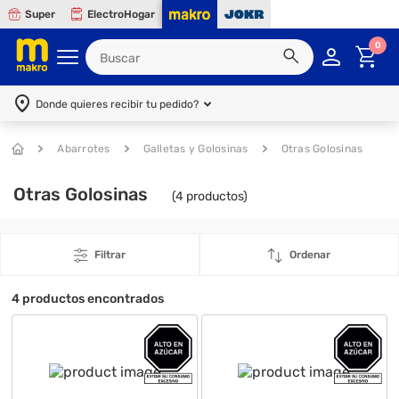
Super
ElectroHogar
0
Donde quieres recibir tu pedido?
Abarrotes
Galletas y Golosinas
Otras Golosinas
Otras Golosinas
(
4
productos)
Filtrar
Ordenar
4
productos encontrados