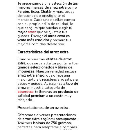
Te presentamos una selección de
las
mejores marcas de arroz extra
como
Faraón, Extra, Chalán
y más, todas
de reconocido prestigio en el
mercado. Cada una de ellas cuenta
con su propio sello de calidad, lo
que asegura que puedas elegir
el
mejor
arroz
que se ajuste a tus
gustos. Escoge
el arroz extra en
venta más rendidor
y prepara tus
mejores comidas desde hoy.
Características del arroz extra
Conoce nuestras
ofertas de arroz
extra
, que se caracteriza por tener los
granos seleccionados y libres de
impurezas
. Nuestra variedad incluye
arroz extra añejo
, que ofrece una
mejor textura y resistencia, ideal para
secos y guisos. Al elegir este
tipo de
arroz
en nuestra categoría de
abarrotes
, te llevarás un
producto de
calidad premium
a un costo muy
rebajado.
Presentaciones de arroz extra
Ofrecemos diversas presentaciones
de
arroz extra según tu presupuesto
.
Tenemos
bolsas de 750 gramos
,
perfectas para adaptarse a compras