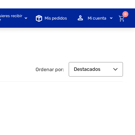
0
ieres recibir
Mis pedidos
Mi cuenta
?
Destacados
Ordenar por: